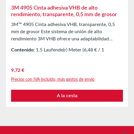
3M 4905 Cinta adhesiva VHB de alto
rendimiento, transparente, 0,5 mm de grosor
3M™ 4905 Cinta adhesiva VHB, transparente, 0,5
mm de grosor Este sistema de unión de alto
rendimiento 3M VHB ofrece una adaptabilidad
óptima a las superficies a unir, permitiendo
Contenido:
1.5 Laufende(r) Meter
(6,48 € / 1
conexiones completas y sin tensiones incluso en
Laufende(r) Meter)
superficies delgadas o estructuradas. Destaca por su
buena resistencia a impactos a bajas temperaturas,
Precio normal:
9,72 €
resistencia a plastificantes y alta transparencia.
Precios con IVA incluido, más gastos de envío
Además, presenta buena resistencia al
amarillamiento por UV, a muchos productos
A la cesta
químicos y excelente durabilidad y resistencia a la
intemperie. El 3M 4905 es ideal para unir materiales
altamente transparentes, como vidrio y ciertos
plásticos transparentes. Para el pegado sobre vidrio,
se recomienda el uso del Silan Glass Primer de 3M.
Propiedades Pegado rápido y sencillo con alta
Línea de asistencia