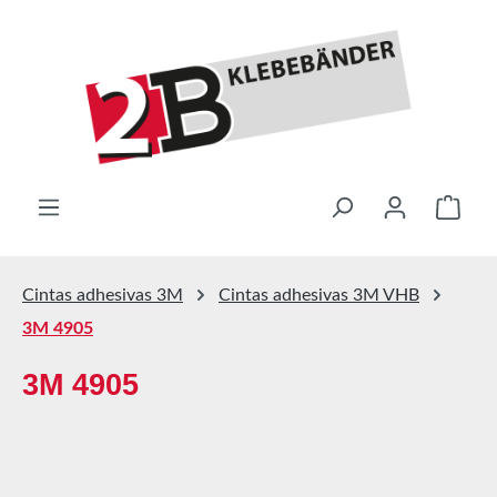
Saltar al contenido principal
El ca
Cintas adhesivas 3M
Cintas adhesivas 3M VHB
3M 4905
3M 4905