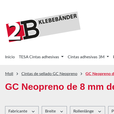
tar al contenido principal
Saltar a la búsqueda
Saltar a la navegación principal
Inicio
TESA Cintas adhesivas
Cintas adhesivas 3M
Moll
Cintas de sellado GC Neopreno
GC Neopreno d
GC Neopreno de 8 mm de
Fabricante
Breite
Rollenlänge
P