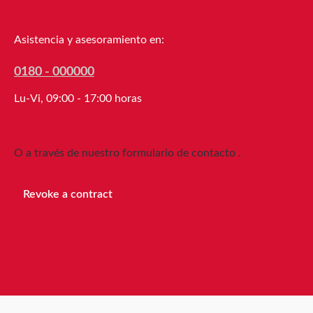
protección de
Línea de asistencia
almacenamiento/transporte en la
industria del mueble Piezas
Asistencia y asesoramiento en:
troqueladas y juntas en la industria
del automóvil Cinta de sellado contra
0180 - 000000
polvo, corrientes de aire y humedad
Lu-Vi, 09:00 - 17:00 horas
Aislamiento acústico en cajas de
altavoces Protección contra
vibraciones en máquinas y
O a través de nuestro formulario de contacto
.
dispositivos Cinta de sellado en la
construcción de vidrio, cúpulas de luz,
climatización, así como en
Revoke a contract
electrodomésticos Acolchado suave,
etc. Propiedades técnicas Soporte
Película de poliéster Adhesivo
Acrilato Recubrimiento protector
Papel siliconado Almacenamiento
Hasta 12 meses después de la entrega
en cajas originales sin abrir, a 20 °C y