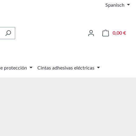
Spanisch
El ca
0,00 €
de protección
Cintas adhesivas eléctricas