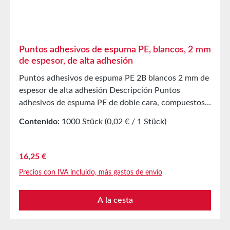
Puntos adhesivos de espuma PE, blancos, 2 mm
de espesor, de alta adhesión
Puntos adhesivos de espuma PE 2B blancos 2 mm de
espesor de alta adhesión Descripción Puntos
adhesivos de espuma PE de doble cara, compuestos
por un soporte de espuma PE de 2 mm de espesor,
Contenido:
1000 Stück
(0,02 € / 1 Stück)
recubiertos con una masilla adhesiva acrílica
modificada a base de disolventes. Como cobertura se
utiliza un papel siliconado blanco. Aplicación Pegado
Precio normal:
16,25 €
de muestras de productos, prototipos, etc.Efecto
Precios con IVA incluido, más gastos de envío
tridimensionalTambién para el equipamiento
autoadhesivo de ganchos, soportes, etc.Muy
A la cesta
adecuados para superficies lisas y rugosas
Propiedades técnicas Material portador Espuma PE
de celda cerrada Masilla adhesiva Acrílico a base de