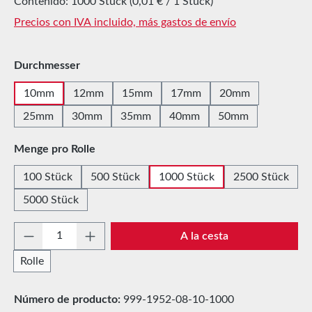
Contenido:
1000 Stück
(0,01 € / 1 Stück)
Precios con IVA incluido, más gastos de envío
Seleccione
Durchmesser
10mm
12mm
15mm
17mm
20mm
25mm
30mm
35mm
40mm
50mm
Seleccione
Menge pro Rolle
100 Stück
500 Stück
1000 Stück
2500 Stück
5000 Stück
Cantidad del producto: introduce la cantida
A la cesta
Rolle
Número de producto:
999-1952-08-10-1000