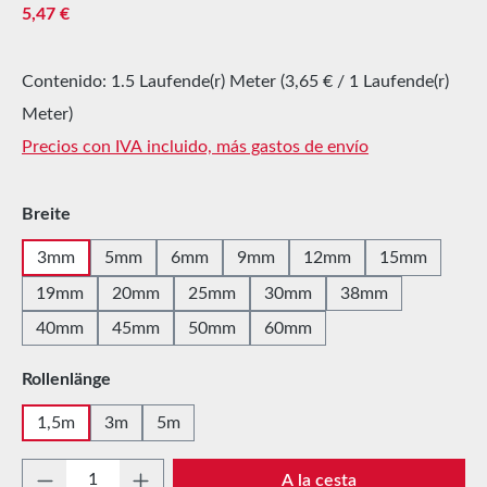
Precio normal:
5,47 €
Contenido:
1.5 Laufende(r) Meter
(3,65 € / 1 Laufende(r)
Meter)
Precios con IVA incluido, más gastos de envío
Seleccione
Breite
3mm
5mm
6mm
9mm
12mm
15mm
19mm
20mm
25mm
30mm
38mm
40mm
45mm
50mm
60mm
Seleccione
Rollenlänge
1,5m
3m
5m
Cantidad del producto: introduce la cantida
A la cesta