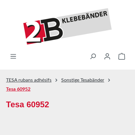
Passer au contenu principal
Le pa
TESA rubans adhésifs
Sonstige Tesabänder
Tesa 60952
Tesa 60952