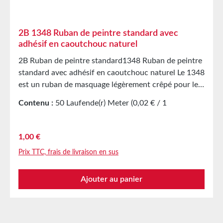
2B 1348 Ruban de peintre standard avec
adhésif en caoutchouc naturel
2B Ruban de peintre standard1348 Ruban de peintre
standard avec adhésif en caoutchouc naturel Le 1348
est un ruban de masquage légèrement crêpé pour les
travaux de peinture en intérieur. Équipé d’un adhésif
Contenu :
50 Laufende(r) Meter
(0,02 € / 1
en caoutchouc naturel. Applications Création de
Laufende(r) Meter)
masques de protection en intérieur Caractéristiques
techniques Support papier légèrement crêpé Adhésif
Prix régulier :
1,00 €
caoutchouc naturel Stockage Jusqu’à 12 mois après
Prix TTC, frais de livraison en sus
livraison dans les cartons d’origine non ouverts à 20
°C et 50 % d’humidité relative. Des quantités plus
Ajouter au panier
importantes sont disponibles sur demande.