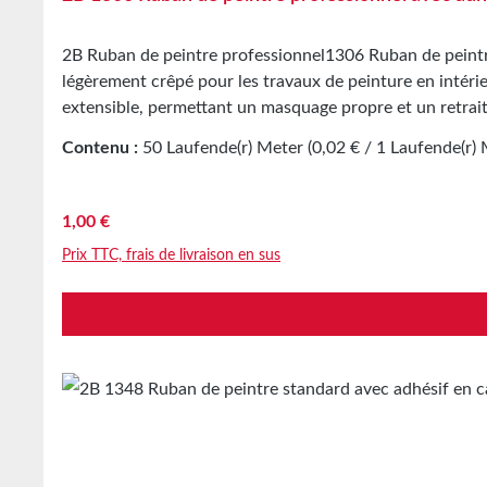
2B Ruban de peintre professionnel1306 Ruban de peintr
légèrement crêpé pour les travaux de peinture en intérie
extensible, permettant un masquage propre et un retrait
Support papier légèrement crêpé Adhésif caoutchouc naturel Stockage Jusqu’à 12 mois après livraison dans les cartons d’origine non ouverts à 20 °C et 50 % d’humidité
Contenu :
50 Laufende(r) Meter
(0,02 € / 1 Laufende(r) 
relative. Des quantités plus importantes sont disponibl
Prix régulier :
1,00 €
Prix TTC, frais de livraison en sus