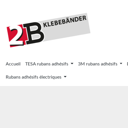
ser au contenu principal
Passer à la recherche
Passer à la navigation principale
Accueil
TESA rubans adhésifs
3M rubans adhésifs
Rubans adhésifs électriques