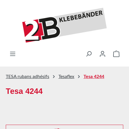
Passer au contenu principal
Le pa
TESA rubans adhésifs
Tesaflex
Tesa 4244
Tesa 4244