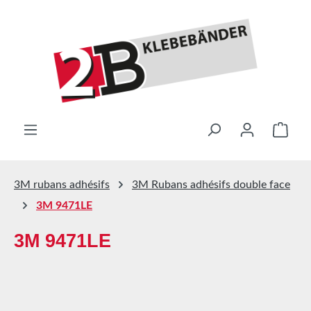
Passer au contenu principal
Le pa
3M rubans adhésifs
3M Rubans adhésifs double face
3M 9471LE
3M 9471LE