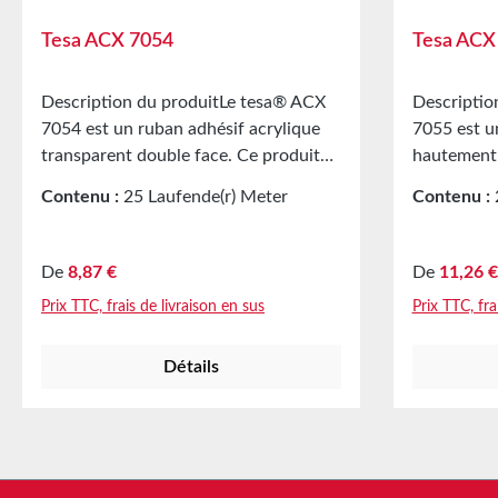
Tesa ACX 7054
Tesa ACX
Description du produitLe tesa® ACX
Descriptio
7054 est un ruban adhésif acrylique
7055 est u
transparent double face. Ce produit
hautement 
se distingue notamment par sa très
acrylique,
Contenu :
25 Laufende(r) Meter
Contenu :
haute transparence, ce qui le rend
de collage
(1,12 € / 1 Laufende(r) Meter)
(1,43 € / 1
particulièrement adapté pour des
sans joint e
collages constructifs et permanents
permet de 
Prix régulier :
Prix régulie
De
8,87 €
De
11,26 €
de verre ou de plastiques
matériaux 
Prix TTC, frais de livraison en sus
Prix TTC, fra
transparents. Les différentes
transparent
dilatations thermiques des matériaux
l'acrylique
Détails
à coller sont très bien compensées par
Exemples d
le noyau acrylique viscoélastique. Le
dans divers
produit possède une forte adhérence
extrudeuse
initiale et finale. Applications
aménagemen
principales Fixation permanente de
Profils ex