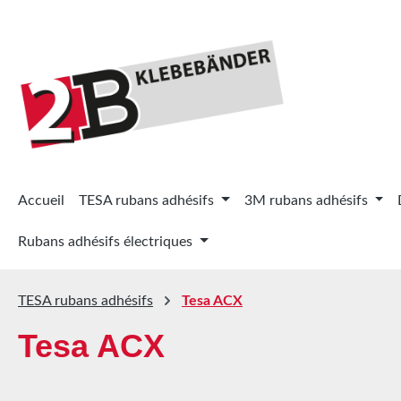
ser au contenu principal
Passer à la recherche
Passer à la navigation principale
Accueil
TESA rubans adhésifs
3M rubans adhésifs
Rubans adhésifs électriques
TESA rubans adhésifs
Tesa ACX
Tesa ACX