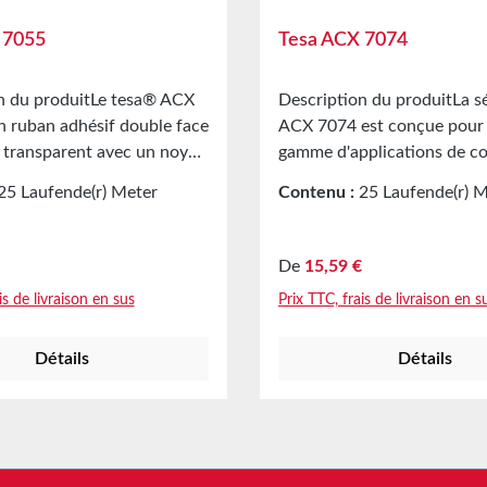
 7055
Tesa ACX 7074
n du produitLe tesa® ACX
Description du produitLa s
n ruban adhésif double face
ACX 7074 est conçue pour 
transparent avec un noyau
gamme d'applications de col
 conçu pour des applications
offre des connexions puiss
25 Laufende(r) Meter
Contenu :
25 Laufende(r) 
 nécessitant une surface
durables, même pour des m
 Laufende(r) Meter)
(1,97 € / 1 Laufende(r) Met
t visuellement claire. Il
aux propriétés de surface d
coller facilement des
Le noyau viscoélastique co
r :
Prix régulier :
De
15,59 €
translucides et
dilatations thermiques des 
is de livraison en sus
Prix TTC, frais de livraison en s
s tels que le verre ou
collées tout au long du cycl
. Applications principales
produit final, dans des plag
Détails
Détails
'applications de montage
températures allant de -20
 secteurs (par exemple,
La série tesa® 7074 est un
s, appareils ménagers,
mousse acrylique haute pe
t intérieur, signalétique)
pour des applications de m
trudés Fixation de panneaux
permanentes en intérieur e