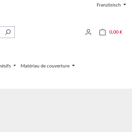
Französisch
Le pa
0,00 €
ésifs
Matériau de couverture