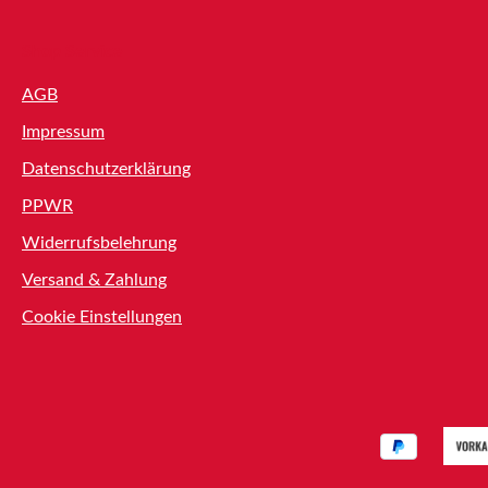
es Profils en Pilssee
extérieur. Caractéristiques
tiques techniques Type de
performance au choc ther
Shop Service
one
jusqu'à -40°C En combinai
nos agents d'adhésion, une
AGB
ique
fiable et sécurisée dans de
Impressum
extérieures Applications pr
ur acier (après 3 jours) 24
Exemples d'applications d
Datenschutzerklärung
dans divers secteurs (par e
PPWR
ans des cartons d'origine
fenêtres et portes, ascense
s à 20°C et 50% d'humidité
transport, appareils ménage
Widerrufsbelehrung
Nous proposons des
aménagement intérieur) : Pr
Versand & Zahlung
plus importantes sur
renfort / Profilés de renfo
Cookie Einstellungen
Plinthes de fenêtre Design 
Revêtements intérieurs Vitr
Caractéristiques technique
1.000 µm Couleur Noir Masse
adhésive Acrylique pur Matériau
porteur Mousse acrylique
Température de résistance 