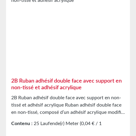
papier Caractéristiques techniques Support non-tissé
Adhésif Hot-Melt Épaisseur totale 0,11 mm Film de
protection papier siliconé Résistance à la
température -40 °C à +80 °C (court terme) Stockage
Jusqu’à 12 mois après livraison dans les cartons
d’origine non ouverts à 20 °C et 50 % d’humidité
relative. Des quantités plus importantes sont
disponibles sur demande.
2B Ruban adhésif double face avec support en
non-tissé et adhésif acrylique
2B Ruban adhésif double face avec support en non-
tissé et adhésif acrylique Ruban adhésif double face
en non-tissé, composé d’un adhésif acrylique modifié
à base de solvant, stabilisé par un voile de fibres
Contenu :
25 Laufende(r) Meter
(0,04 € / 1
intégré dans la couche adhésive. Un papier de
Laufende(r) Meter)
séparation blanc siliconé sert de protection.