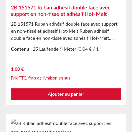
2B 151571 Ruban adhésif double face avec
support en non-tissé et adhésif Hot-Melt
2B 151571 Ruban adhésif double face avec support
en non-tissé et adhésif Hot-Melt Ruban adhésif
double face en non-tissé avec adhésif Hot-Melt,
stabilisé par un voile de fibres intégré dans la couche
Contenu :
25 Laufende(r) Meter
(0,04 € / 1
adhésive. Un papier de séparation brun siliconé sert
Laufende(r) Meter)
de protection. Propriétés Enduit des deux côtés d’un
adhésif Hot-Melt très puissant Excellente adhérence
Prix régulier :
1,00 €
initiale et finale Film de protection en papier siliconé
Prix TTC, frais de livraison en sus
Convient pour le collage et le laminage de divers
matériaux Idéal également pour les surfaces à faible
Ajouter au panier
énergie Applications Principalement pour le collage
de papiers et cartons, pour les travaux manuels, pour
le collage d’objets décoratifs Pour la fixation de tissus
et matériaux en rouleau, pour la pose de panneaux et
affiches, pour le montage de présentoirs publicitaires
Pour l’auto-adhésivation de matériaux PE, PP et