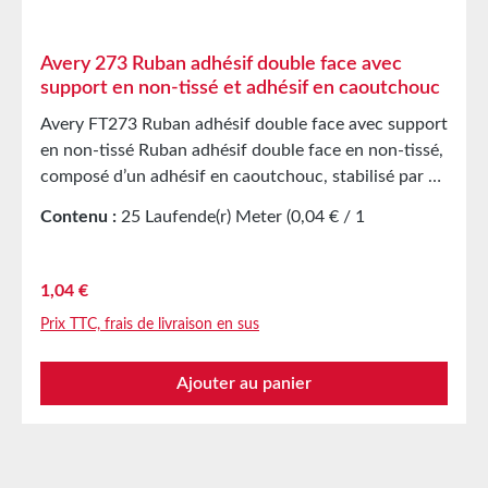
Avery 273 Ruban adhésif double face avec
support en non-tissé et adhésif en caoutchouc
Avery FT273 Ruban adhésif double face avec support
en non-tissé Ruban adhésif double face en non-tissé,
composé d’un adhésif en caoutchouc, stabilisé par un
voile de fibres intégré dans la couche adhésive. Un
Contenu :
25 Laufende(r) Meter
(0,04 € / 1
papier de séparation brun siliconé sert de protection.
Laufende(r) Meter)
Propriétés Très forte adhérence immédiate et
puissance de collage, même sur des surfaces
Prix régulier :
1,04 €
rugueuses ou à faible énergie Applications Le FT273 a
Prix TTC, frais de livraison en sus
été développé pour des exigences industrielles Idéal
pour les mousses et plastiques Convient pour le
Ajouter au panier
collage d’EPDM et de néoprène Pour panneaux,
caches et échelles, ainsi que pour le collage continu
de bandes de papier et de film Peut également être
utilisé pour l’adhésivation de mousses, et bien