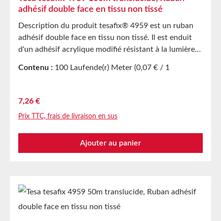
adhésif double face en tissu non tissé
Description du produit tesafix® 4959 est un ruban
adhésif double face en tissu non tissé. Il est enduit
d'un adhésif acrylique modifié résistant à la lumière
et au vieillissement. L'adhésif est largement résistant
Contenu :
100 Laufende(r) Meter
(0,07 € / 1
aux plastifiants et se caractérise par une très forte
Laufende(r) Meter)
adhésion initiale et une bonne résistance au
cisaillement. Applications principalesCollage de
Prix régulier :
7,26 €
panneaux, caches et échellesCollage de films de
Prix TTC, frais de livraison en sus
porte dans le secteur automobileÉquipement auto-
adhésif de sacs en film, enveloppes d'expédition,
Ajouter au panier
formulaires continus, affiches, présentoirs,
etc.Collage continu de feuilles de papier et de films
Caractéristiques techniques Matériau de support
Tissu non tissé Masse adhésive Acrylate modifié
Couleur Translucide Épaisseur totale 100 µm
Stockage Jusqu'à 12 mois après la livraison dans des
cartons d'origine non ouverts, à une température de