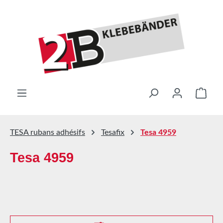
Passer au contenu principal
Le pa
TESA rubans adhésifs
Tesafix
Tesa 4959
Tesa 4959