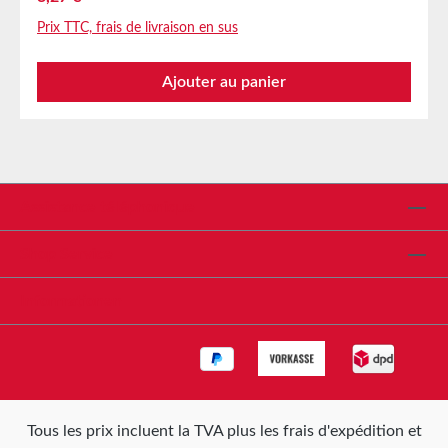
panneaux, caches et échellesCollage de films de
Prix TTC, frais de livraison en sus
porte dans le secteur automobileÉquipement auto-
adhésif de sacs en film, enveloppes d'expédition,
Ajouter au panier
formulaires continus, affiches, présentoirs,
etc.Collage continu de feuilles de papier et de films
Caractéristiques techniques Matériau de support
Tissu non tissé Masse adhésive Acrylate modifié
Couleur Translucide Épaisseur totale 100 µm
Stockage Jusqu'à 12 mois après la livraison dans des
Assistance téléphonique
cartons d'origine non ouverts, à une température de
20°C et une humidité relative de 50%. Des quantités
Shop Service
plus importantes peuvent être fournies sur demande.
Informationen
Tous les prix incluent la TVA plus les frais d'expédition
et