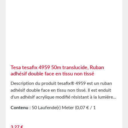
20°C et une humidité relative de 50%. Des quantités
plus importantes peuvent être fournies sur demande.
Tesa tesafix 4959 50m translucide, Ruban
adhésif double face en tissu non tissé
Description du produit tesafix® 4959 est un ruban
adhésif double face en tissu non tissé. Il est enduit
d'un adhésif acrylique modifié résistant à la lumière
et au vieillissement. L'adhésif est largement résistant
Contenu :
50 Laufende(r) Meter
(0,07 € / 1
aux plastifiants et se caractérise par une très forte
Laufende(r) Meter)
adhésion initiale et une bonne résistance au
cisaillement. Applications principales Collage de
Prix régulier :
3,27 €