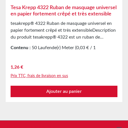
Tesa Krepp 4322 Ruban de masquage universel
en papier fortement crêpé et très extensible
tesakrepp® 4322 Ruban de masquage universel en
papier fortement crêpé et très extensibleDescription
du produit tesakrepp® 4322 est un ruban de
masquage universel en papier fortement crêpé avec
Contenu :
50 Laufende(r) Meter
(0,03 € / 1
une très forte adhésion. L’extraordinaire réserve
Laufende(r) Meter)
d’allongement du support souple permet un collage
impeccable et fermement adhérent, même dans les
Prix régulier :
1,26 €
courbes à petits rayons, sur des surfaces rugueuses
Prix TTC, frais de livraison en sus
ou pour des formes difficiles. Application principale
Masquage lors de travaux de peinture avec des
Ajouter au panier
peintures à séchage à l’air Fixation de masques en
papier Emballage et faisceautage Protection avant la
pulvérisation d’anti-gravillonnage pour automobiles
Collage de joints (bande de renforcement) dans
l’industrie de la chaussure Caractéristiques
techniques Matériau support papier fortement crêpé
Assistance téléphonique