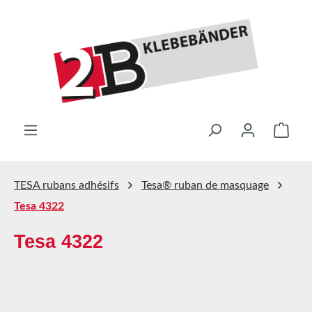
Passer au contenu principal
Le pa
TESA rubans adhésifs
Tesa® ruban de masquage
Tesa 4322
Tesa 4322