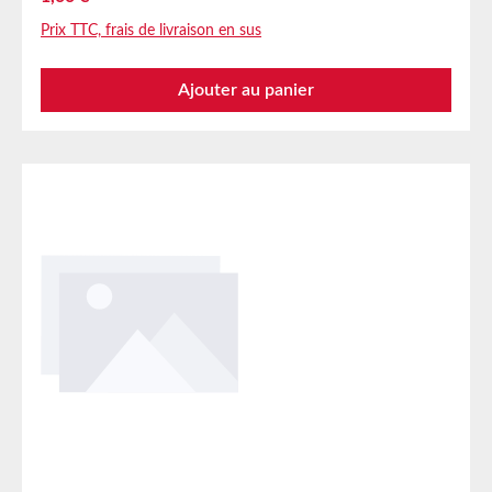
permettant un masquage propre et un retrait rapide.
Prix TTC, frais de livraison en sus
Applications Création de masques de protection en
intérieur et en extérieur Caractéristiques techniques
Ajouter au panier
Support papier légèrement crêpé Adhésif
caoutchouc naturel Stockage Jusqu’à 12 mois après
livraison dans les cartons d’origine non ouverts à 20
°C et 50 % d’humidité relative. Des quantités plus
importantes sont disponibles sur demande.