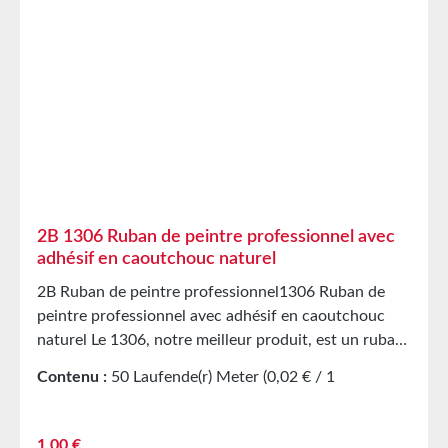
2B 1306 Ruban de peintre professionnel avec
adhésif en caoutchouc naturel
2B Ruban de peintre professionnel1306 Ruban de
peintre professionnel avec adhésif en caoutchouc
naturel Le 1306, notre meilleur produit, est un ruban
de masquage légèrement crêpé pour les travaux de
Contenu :
50 Laufende(r) Meter
(0,02 € / 1
peinture en intérieur et en extérieur. Équipé d’un
Laufende(r) Meter)
adhésif en caoutchouc naturel. Ruban de peintre
résistant à la déchirure et légèrement extensible,
Prix régulier :
1,00 €