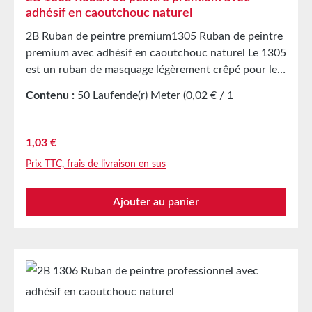
adhésif en caoutchouc naturel
2B Ruban de peintre premium1305 Ruban de peintre
premium avec adhésif en caoutchouc naturel Le 1305
est un ruban de masquage légèrement crêpé pour les
travaux de peinture en intérieur et temporairement
Contenu :
50 Laufende(r) Meter
(0,02 € / 1
en extérieur. Équipé d’un adhésif en caoutchouc
Laufende(r) Meter)
naturel. Ruban de peintre résistant à la déchirure et
légèrement extensible, permettant un masquage
Prix régulier :
1,03 €
propre et un retrait rapide. Applications Création de
Prix TTC, frais de livraison en sus
masques de protection en intérieur et
temporairement en extérieur Caractéristiques
Ajouter au panier
techniques Support papier légèrement crêpé Adhésif
caoutchouc naturel Stockage Jusqu’à 12 mois après
livraison dans les cartons d’origine non ouverts à 20
°C et 50 % d’humidité relative. Des quantités plus
importantes sont disponibles sur demande.