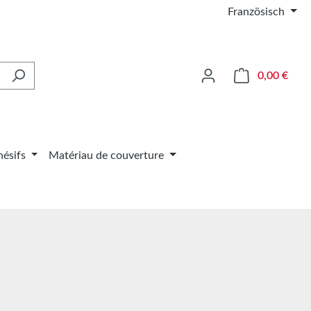
Französisch
Le pa
0,00 €
ésifs
Matériau de couverture