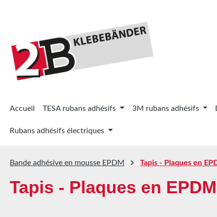
ser au contenu principal
Passer à la recherche
Passer à la navigation principale
Accueil
TESA rubans adhésifs
3M rubans adhésifs
Rubans adhésifs électriques
Bande adhésive en mousse EPDM
Tapis - Plaques en EP
Tapis - Plaques en EPDM