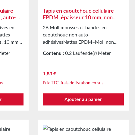
ulaire
Tapis en caoutchouc cellulaire
, auto-
EPDM, épaisseur 10 mm, non
adhésif
ives en
2B Moll mousses et bandes en
attes
caoutchouc non auto-
s, 10 mm
adhésivesNattes EPDM–Moll non
adhésives, 10 mm d’épaisseur
Meter
Contenu :
0.2 Laufende(r) Meter
pport
Applications GarnissageSupport
ter)
(9,15 € / 1 Laufende(r) Meter)
ans le
soupleBande d’étanchéité dans le
les, de la
secteur du verre, des coupoles, de la
Prix régulier :
1,83 €
ation ainsi
ventilation et de la climatisation ainsi
us
Prix TTC, frais de livraison en sus
que dans les appareils
anchéité
électroménagersBande d’étanchéité
r
Ajouter au panier
ions
pour des milliers d’applications
armoires
différentesÉtanchéité des armoires
r dans la
électriquesJoint amortisseur dans la
ces
construction mécaniquePièces
n pour le
découpées comme protection pour le