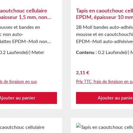
caoutchouc cellulaire
Tapis en caoutchouc cell
aisseur 1,5 mm, non
EPDM, épaisseur 10 mm
adhésif d’un côté
usses et bandes en
2B Moll bandes auto-adhés
c non auto-
mousse et en caoutchoucN
Nattes EPDM–Moll non
EPDM–Moll auto-adhésive
 1,5 mm d’épaisseur
d’épaisseur
0.2 Laufende(r) Meter
Contenu :
0.2 Laufende(r) 
ns GarnissageSupport
Applications GarnissageSu
 Laufende(r) Meter)
(10,55 € / 1 Laufende(r) Me
e d’étanchéité dans le
soupleBande d’étanchéité d
verre, des coupoles, de la
secteur du verre, des coupo
r :
Prix régulier :
2,11 €
 et de la climatisation ainsi
ventilation et de la climatis
is de livraison en sus
Prix TTC, frais de livraison en s
s appareils
que dans les appareils
agersBande d’étanchéité
électroménagersBande d’ét
Ajouter au panier
Ajouter au panie
lliers d’applications
pour des milliers d’applicat
sÉtanchéité des armoires
différentesÉtanchéité des 
Joint amortisseur dans la
électriquesJoint amortisseu
on mécaniquePièces
construction mécaniquePiè
comme protection pour le
découpées comme protectio