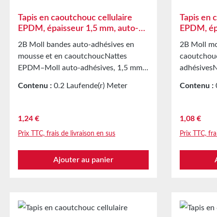
Tapis en caoutchouc cellulaire
Tapis en 
EPDM, épaisseur 1,5 mm, auto-
EPDM, ép
adhésif d’un côté
adhésif
2B Moll bandes auto-adhésives en
2B Moll mo
mousse et en caoutchoucNattes
caoutchou
EPDM–Moll auto-adhésives, 1,5 mm
adhésives
d’épaisseur
adhésives,
Contenu :
0.2 Laufende(r) Meter
Contenu :
Applications GarnissageSupport
Applicatio
(6,20 € / 1 Laufende(r) Meter)
(5,40 € / 1
soupleBande d’étanchéité dans le
soupleBand
secteur du verre, des coupoles, de la
secteur du 
Prix régulier :
Prix régulie
1,24 €
1,08 €
ventilation et de la climatisation ainsi
ventilation
Prix TTC, frais de livraison en sus
Prix TTC, fra
que dans les appareils
que dans le
électroménagersBande d’étanchéité
électromén
Ajouter au panier
pour des milliers d’applications
pour des mi
différentesÉtanchéité des armoires
différente
électriquesJoint amortisseur dans la
électriques
construction mécaniquePièces
constructi
découpées comme protection pour le
découpées 