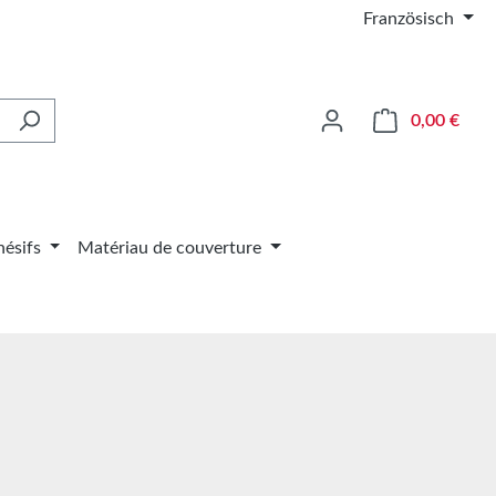
Französisch
Le pa
0,00 €
ésifs
Matériau de couverture