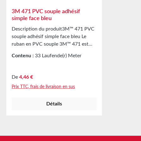
3M 471 PVC souple adhésif
simple face bleu
Description du produit3M™ 471 PVC
souple adhésif simple face bleu Le
ruban en PVC souple 3M™ 471 est
fréquemment utilisé pour le marquage
Contenu :
33 Laufende(r) Meter
des zones de danger et des allées, la
(0,43 € / 1 Laufende(r) Meter)
protection lors de travaux de
peinture, ainsi que pour les marquages
Prix régulier :
De
4,46 €
de couleur, les moulures décoratives
Prix TTC, frais de livraison en sus
et plus encore. Ce ruban polyvalent
possède un support en PVC souple
Détails
avec un adhésif caoutchouc-résine. Il
résiste aux rayures, à l’abrasion et aux
intempéries, ce qui le rend très
durable. Applications suggérées Pour
le marquage au sol et la signalisation