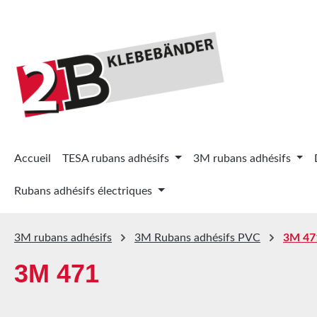
ser au contenu principal
Passer à la recherche
Passer à la navigation principale
Accueil
TESA rubans adhésifs
3M rubans adhésifs
Rubans adhésifs électriques
3M rubans adhésifs
3M Rubans adhésifs PVC
3M 47
3M 471