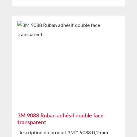
à élevée. Le ruban VHB viscoélastique offre de
panneaux sur cadres Fixation d’éléments de
la flexibilité et remplace les rivets, soudures et
renfort sur panneaux Collage de matériaux
vis. Le ruban 4941 présente une haute
décoratifs, baguettes ou pièces additionnelles
résistance aux plastifiants. Les rubans adhésifs
Collage de plaques signalétiques, logos et
haute performance 3M™ VHB sont des rubans
panneaux Assemblage d’écrans électroniques
adhésifs double face en acrylique à cellules
Collage de lentilles sur boîtiers de caméra
fermées. Ils offrent une grande adaptabilité aux
Stockage Jusqu’à 12 mois après livraison dans
surfaces à coller. Les surfaces lisses ou
les cartons d’origine non ouverts à 20°C et 50
texturées peuvent être collées intégralement et
% d’humidité relative. Nous vous proposons
sans tension. Idéal pour une grande variété de
volontiers de plus grandes quantités sur
matériaux à énergie de surface moyenne à
demande.
élevée, tels que métaux, plastiques, peintures
ou verre. Haute résistance aux plastifiants (par
ex. sur substrats PVC). CaractéristiquesCollage
rapide et facile, tenue performante et
durablePrise immédiate grâce à l’adhésif
3M 9088 Ruban adhésif double face
sensible à la pressionJoint de collage presque
transparent
invisible pour un design optimiséRuban adhésif
Description du produit 3M™ 9088 0,2 mm
double face haute performance de 1,1 mm en