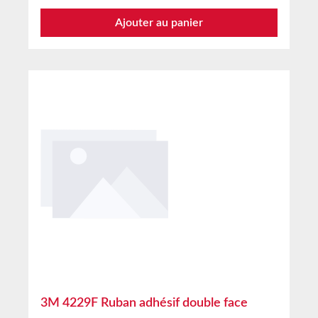
en plastique utilisées dans l’industrie
Ajouter au panier
automobile. Il est fourni avec un film protecteur
facilement amovible et est facile à manipuler. Le
ruban mousse acrylique 3M™ 4218P possède
deux adhésifs, un de chaque côté d’un noyau
en mousse acrylique de 1,12 mm, conçu pour
des performances robustes et une excellente
résistance au cisaillement sur les surfaces de
véhicules comme les vernis transparents.
L’adhésif côté liner offre une forte adhérence
initiale et finale sur les systèmes de peinture
rigides. L’adhésif côté non-liner est adapté aux
plastiques et autres matériaux de revêtement
courants. Conçu pour les systèmes de peinture
rigides et de nombreux systèmes de vernis
transparents non rigides Le ruban mousse
acrylique 3M™ 4218P a été spécialement
développé pour fixer des éléments extérieurs et
3M 4229F Ruban adhésif double face
autres pièces sur des systèmes de vernis