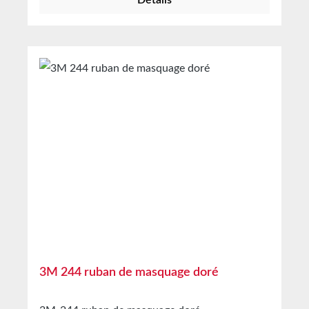
Détails
1182 possède un support souple en feuille de
Stockage Jusqu’à 12 mois après livraison dans
cuivre et un revêtement adhésif acrylique
les cartons d’origine non ouverts à 20°C et 50
conducteur sensible à la pression sur les deux
% d’humidité relative. Nous vous proposons
faces, assurant une adhérence fiable. Les
volontiers de plus grandes quantités sur
particules conductrices dans l’adhésif
demande.
garantissent une faible résistance entre les
substrats et le support. Grâce à sa conception,
ce ruban constitue une méthode efficace pour
connecter et mettre à la terre des surfaces
conductrices. Certifié UL et conforme à la
directive RoHS 2011/65/UE. Caractéristiques
L’adhésif unique assure un contact sûr avec la
surface d’application Pour les installations
jusqu’à 600 V Convient pour connecter
physiquement et électriquement deux surfaces
Certifié UL et conforme à la directive RoHS
2011/65/UE Ignifuge Adhésif acrylique
3M 244 ruban de masquage doré
résistant aux solvants Caractéristiques
typiques Domaine d’application Blindage