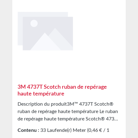
Pour coller, enrouler ou sceller de nombreuses
surfaces courbes ou tridimensionnelles
Caractéristiques typiques Domaine
d’application Marquage au sol et signalisation
de sécurité Secteurs Industrie générale,
véhicules spéciaux, transport et circulation,
industrie automobile Adhérence 28 N/100 mm
Type d’adhésif Caoutchouc-résine Marque 3M
Température minimale d’utilisation 4°C
Température maximale 76-77°C Support Vinyle
Résistance à la traction 24,5 N/100 mm
Stockage Jusqu’à 12 mois après livraison dans
3M 4737T Scotch ruban de repérage
les cartons d’origine non ouverts à 20°C et 50%
haute température
d’humidité relative. Des quantités plus
Description du produit3M™ 4737T Scotch®
importantes sont disponibles sur demande.
ruban de repérage haute température Le ruban
de repérage haute température Scotch® 4737T
est un ruban adaptable permettant d’obtenir
Contenu :
33 Laufende(r) Meter
(0,46 € / 1
des bords de couleur nets et des séparations de