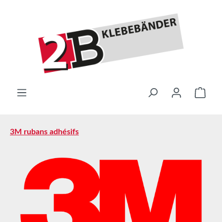
Passer au contenu principal
Le pa
3M rubans adhésifs