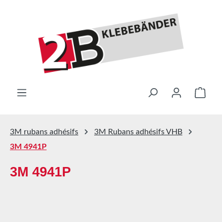
Passer au contenu principal
Le pa
3M rubans adhésifs
3M Rubans adhésifs VHB
3M 4941P
3M 4941P