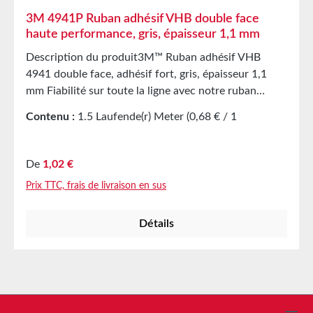
3M 4941P Ruban adhésif VHB double face
haute performance, gris, épaisseur 1,1 mm
Description du produit3M™ Ruban adhésif VHB
4941 double face, adhésif fort, gris, épaisseur 1,1
mm Fiabilité sur toute la ligne avec notre ruban
adhésif 3M™ VHB 4941. Ce ruban adhésif double
Contenu :
1.5 Laufende(r) Meter
(0,68 € / 1
face haute performance de 1,1 mm d’épaisseur,
Laufende(r) Meter)
adaptable, en gris, avec adhésif acrylique, est adapté
à de nombreuses applications. Ce ruban permet un
Prix régulier :
De
1,02 €
collage rapide et facile ainsi qu’une tenue durable et
Prix TTC, frais de livraison en sus
performante. Utilisez ce ruban performant sur divers
matériaux à énergie de surface moyenne à élevée. Le
Détails
ruban VHB viscoélastique offre de la flexibilité et
remplace les rivets, soudures et vis. Le ruban 4941
présente une haute résistance aux plastifiants. Les
rubans adhésifs haute performance 3M™ VHB sont
des rubans adhésifs double face en acrylique à
cellules fermées. Ils offrent une grande adaptabilité
Assistance téléphonique