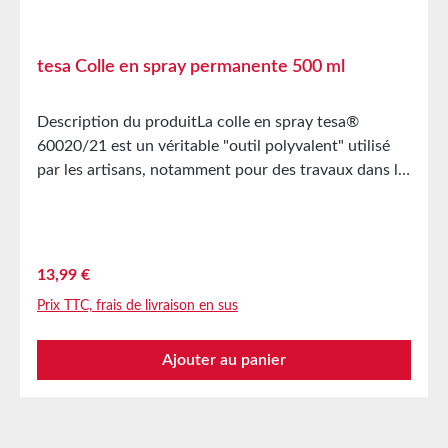
tesa Colle en spray permanente 500 ml
Description du produitLa colle en spray tesa®
60020/21 est un véritable "outil polyvalent" utilisé
par les artisans, notamment pour des travaux dans le
domaine de l'événementiel, par exemple pour les
réparations rapides de décors. Elle permet des
liaisons permanentes et fiables entre différents
matériaux, est facile à appliquer et sèche rapidement.
Prix régulier :
13,99 €
Grâce à sa pulvérisation fine et uniforme, elle est
Prix TTC, frais de livraison en sus
clairement un meilleur choix que les bâtons de colle
et les flacons de colle lorsqu'il s'agit de coller de
Ajouter au panier
grandes surfaces. La colle en spray est résistante aux
contraintes mécaniques et thermiques, et convient
également pour des matériaux à surface rugueuse.
Caractéristiques du produit Collage permanent de