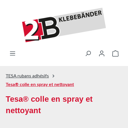
Passer au contenu principal
Le pa
TESA rubans adhésifs
Tesa® colle en spray et nettoyant
Tesa® colle en spray et
nettoyant