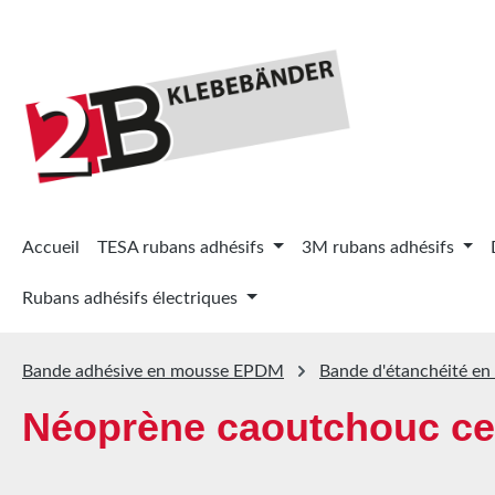
ser au contenu principal
Passer à la recherche
Passer à la navigation principale
Accueil
TESA rubans adhésifs
3M rubans adhésifs
Rubans adhésifs électriques
Bande adhésive en mousse EPDM
Bande d'étanchéité en 
Néoprène caoutchouc cel