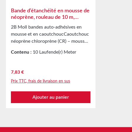
Bande d’étanchéité en mousse de
néoprène, rouleau de 10 m,
épaisseur 6 mm, adhésive d’un
2B Moll bandes auto-adhésives en
côté, caoutchouc chloroprène
mousse et en caoutchoucCaoutchouc
néoprène chloroprène (CR) – mousse
cellulaire – Moll auto-adhésif, rouleau
Contenu :
10 Laufende(r) Meter
de 10 m, épaisseur 6 mm Résistant
(0,78 € / 1 Laufende(r) Meter)
à Acides et bases faiblesEau, eau de
merSolution salineAlun en solution
Prix régulier :
7,83 €
aqueuseDétergents, produits
Prix TTC, frais de livraison en sus
chimiques photographiques,
ammoniacAcétylène, éthanol,
Ajouter au panier
glycérineLiquides antigel à base de
glycol, dioxyde de carbone,
ozoneHuiles et graisses silicones,
huiles lubrifiantes et minérales
Applications Bande d’étanchéité pour