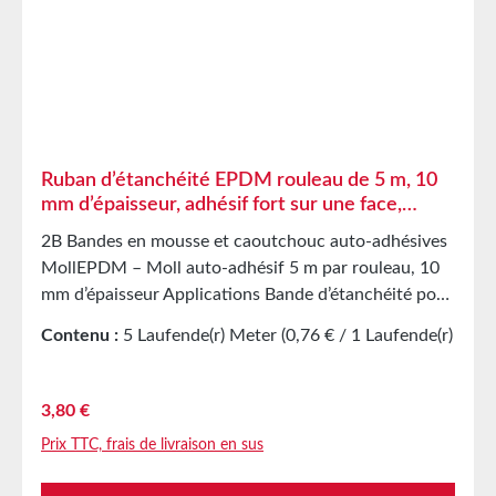
condensation et au vieillissement Haute élasticité
Forte capacité de reprise de forme et bonne
résistance à l’abrasion L’intercalaire PET empêche
l’étirement involontaire lors de la transformation
Caractéristiques techniques Support polyester
Adhésif acrylique Couverture de protection papier
siliconé Stockage Jusqu’à 12 mois après livraison
Ruban d’étanchéité EPDM rouleau de 5 m, 10
dans les cartons d’origine non ouverts à 20 °C et 50
mm d’épaisseur, adhésif fort sur une face,
% d’humidité relative. Nous proposons volontiers de
bande d’étanchéité en caoutchouc mousse
2B Bandes en mousse et caoutchouc auto-adhésives
plus grandes quantités sur demande.
MollEPDM – Moll auto-adhésif 5 m par rouleau, 10
mm d’épaisseur Applications Bande d’étanchéité pour
des milliers d’applications différentes
Contenu :
5 Laufende(r) Meter
(0,76 € / 1 Laufende(r)
Étanchéification d’armoires électriques Joint
Meter)
amortisseur dans la construction mécanique Pièces
découpées comme protection de stockage/transport
Prix régulier :
3,80 €
dans l’industrie du meuble Pièces découpées et joints
Prix TTC, frais de livraison en sus
dans l’industrie automobile Bande d’étanchéité
contre la poussière, les courants d’air et l’humidité