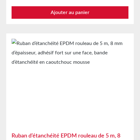
d’air et l’humidité Isolation acoustique sur enceintes
Ajouter au panier
Protection contre les vibrations de machines et
appareils Bande d’étanchéité dans la construction de
verre, de dômes lumineux, d’air et de climatisation
ainsi que dans les appareils ménagers Montage
souple, etc. Propriétés Caoutchouc cellulaire EPDM
à cellules fermées avec intercalaire PET Résistant au
vieillissement, aux intempéries et aux UV Résistant à
une multitude de solvants organiques et inorganiques
Résistant aux acides/bases faibles Bonne résistance à
la condensation et au vieillissement Haute élasticité
Forte capacité de reprise de forme et bonne
résistance à l’abrasion L’intercalaire PET empêche
l’étirement involontaire lors de la transformation
Caractéristiques techniques Support film polyester
Adhésif acrylique Couverture de protection papier
siliconé Stockage Jusqu’à 12 mois après livraison
dans les cartons d’origine non ouverts à 20 °C et 50
Ruban d’étanchéité EPDM rouleau de 5 m, 8