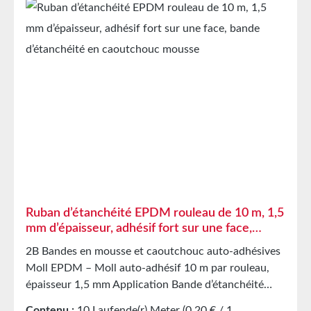
ainsi que dans les appareils ménagers Montage
souple, etc. Propriétés Caoutchouc cellulaire EPDM
avec intercalaire PET Résistant à une multitude de
solvants organiques et inorganiques Résistant aux
acides/bases faibles Bonne résistance à la
condensation et au vieillissement Haute élasticité
Forte capacité de reprise de forme et bonne
résistance à l’abrasion L’intercalaire PET empêche
l’étirement involontaire lors de la transformation
Caractéristiques techniques Support film polyester
Adhésif acrylique Couverture de protection papier
siliconé Stockage Jusqu’à 12 mois après livraison
dans les cartons d’origine non ouverts à 20 °C et 50
Ruban d’étanchéité EPDM rouleau de 10 m, 1,5
% d’humidité relative. Nous proposons volontiers de
mm d’épaisseur, adhésif fort sur une face,
plus grandes quantités sur demande.
bande d’étanchéité en caoutchouc mousse
2B Bandes en mousse et caoutchouc auto-adhésives
Moll EPDM – Moll auto-adhésif 10 m par rouleau,
épaisseur 1,5 mm Application Bande d’étanchéité
pour des milliers d’applications différentes
Contenu :
10 Laufende(r) Meter
(0,20 € / 1