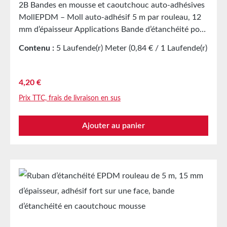
2B Bandes en mousse et caoutchouc auto-adhésives
plus grandes quantités sur demande.
MollEPDM – Moll auto-adhésif 5 m par rouleau, 12
mm d’épaisseur Applications Bande d’étanchéité pour
des milliers d’applications différentes
Contenu :
5 Laufende(r) Meter
(0,84 € / 1 Laufende(r)
Étanchéification d’armoires électriques Joint
Meter)
amortisseur dans la construction mécanique Pièces
découpées comme protection de stockage/transport
Prix régulier :
4,20 €
dans l’industrie du meuble Pièces découpées et joints
Prix TTC, frais de livraison en sus
dans l’industrie automobile Bande d’étanchéité
contre la poussière, les courants d’air et l’humidité
Ajouter au panier
Isolation acoustique sur enceintes Protection contre
les vibrations de machines et appareils Bande
d’étanchéité dans la construction de verre, de dômes
lumineux, d’air et de climatisation ainsi que dans les
appareils ménagers Montage souple, etc. Propriétés
Caoutchouc cellulaire EPDM à cellules fermées avec
intercalaire PET Résistant au vieillissement, aux
intempéries et aux UV Résistant à une multitude de
solvants organiques et inorganiques Résistant aux