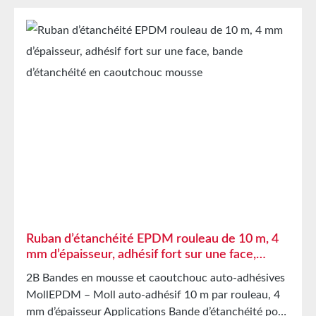
lumineux, d’air et de climatisation ainsi que dans les
appareils ménagers Montage souple, etc. Propriétés
Caoutchouc cellulaire EPDM à cellules fermées avec
intercalaire PET Résistant au vieillissement, aux
intempéries et aux UV Résistant à une multitude de
solvants organiques et inorganiques Résistant aux
acides/bases faibles Bonne résistance à la
condensation et au vieillissement Haute élasticité
Forte capacité de reprise de forme et bonne
résistance à l’abrasion L’intercalaire PET empêche
l’étirement involontaire lors de la transformation
Caractéristiques techniques Support film polyester
Adhésif acrylique Couverture de protection papier
siliconé Stockage Jusqu’à 12 mois après livraison
Ruban d’étanchéité EPDM rouleau de 10 m, 4
dans les cartons d’origine non ouverts à 20 °C et 50
mm d’épaisseur, adhésif fort sur une face,
% d’humidité relative. Nous proposons volontiers de
bande d’étanchéité en caoutchouc mousse
2B Bandes en mousse et caoutchouc auto-adhésives
plus grandes quantités sur demande.
MollEPDM – Moll auto-adhésif 10 m par rouleau, 4
mm d’épaisseur Applications Bande d’étanchéité pour