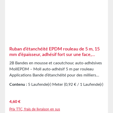
acides/bases faibles Bonne résistance à la
condensation et au vieillissement Haute élasticité
Forte capacité de reprise de forme et bonne
résistance à l’abrasion L’intercalaire PET empêche
l’étirement involontaire lors de la transformation
Caractéristiques techniques Support film polyester
Adhésif acrylique Couverture de protection papier
siliconé Stockage Jusqu’à 12 mois après livraison
Ruban d’étanchéité EPDM rouleau de 5 m, 15
dans les cartons d’origine non ouverts à 20 °C et 50
mm d’épaisseur, adhésif fort sur une face,
% d’humidité relative. Nous proposons volontiers de
bande d’étanchéité en caoutchouc mousse
2B Bandes en mousse et caoutchouc auto-adhésives
plus grandes quantités sur demande.
MollEPDM – Moll auto-adhésif 5 m par rouleau
Applications Bande d’étanchéité pour des milliers
d’applications différentes Étanchéification d’armoires
Contenu :
5 Laufende(r) Meter
(0,92 € / 1 Laufende(r)
électriques Joint amortisseur dans la construction
Meter)
mécanique Pièces découpées comme protection de
stockage/transport dans l’industrie du meuble Pièces
Prix régulier :
4,60 €
découpées et joints dans l’industrie automobile
Prix TTC, frais de livraison en sus
Bande d’étanchéité contre la poussière, les courants