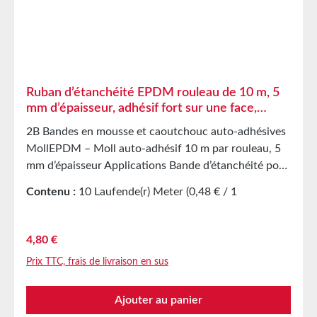
Forte capacité de reprise de forme et bonne
résistance à l’abrasion L’intercalaire PET empêche
l’étirement involontaire lors de la transformation
Caractéristiques techniques Support film polyester
Adhésif acrylique Couverture de protection papier
siliconé Stockage Jusqu’à 12 mois après livraison
Ruban d’étanchéité EPDM rouleau de 10 m, 5
dans les cartons d’origine non ouverts à 20 °C et 50
mm d’épaisseur, adhésif fort sur une face,
% d’humidité relative. Nous proposons volontiers de
bande d’étanchéité en caoutchouc mousse
2B Bandes en mousse et caoutchouc auto-adhésives
plus grandes quantités sur demande.
MollEPDM – Moll auto-adhésif 10 m par rouleau, 5
mm d’épaisseur Applications Bande d’étanchéité pour
des milliers d’applications différentes
Contenu :
10 Laufende(r) Meter
(0,48 € / 1
Étanchéification d’armoires électriques Joint
Laufende(r) Meter)
amortisseur dans la construction mécanique Pièces
découpées comme protection de stockage/transport
Prix régulier :
4,80 €
dans l’industrie du meuble Pièces découpées et joints
Prix TTC, frais de livraison en sus
dans l’industrie automobile Bande d’étanchéité
contre la poussière, les courants d’air et l’humidité
Ajouter au panier
Isolation acoustique sur enceintes Protection contre