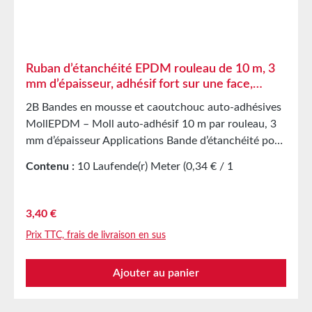
Caractéristiques techniques Support film polyester
Adhésif acrylique Couverture de protection papier
siliconé Stockage Jusqu’à 12 mois dans les cartons
d’origine non ouverts à 20 °C et 50 % d’humidité
Ruban d’étanchéité EPDM rouleau de 10 m, 3
relative. Nous proposons volontiers de plus grandes
mm d’épaisseur, adhésif fort sur une face,
quantités sur demande.
bande d’étanchéité en caoutchouc mousse
2B Bandes en mousse et caoutchouc auto-adhésives
MollEPDM – Moll auto-adhésif 10 m par rouleau, 3
mm d’épaisseur Applications Bande d’étanchéité pour
des milliers d’applications différentes
Contenu :
10 Laufende(r) Meter
(0,34 € / 1
Étanchéification d’armoires électriques Joint
Laufende(r) Meter)
amortisseur dans la construction mécanique Pièces
découpées comme protection de stockage/transport
Prix régulier :
3,40 €
dans l’industrie du meuble Pièces découpées et joints
Prix TTC, frais de livraison en sus
dans l’industrie automobile Bande d’étanchéité
contre la poussière, les courants d’air et l’humidité
Ajouter au panier
Isolation acoustique sur enceintes Protection contre
les vibrations de machines et appareils Bande
d’étanchéité dans la construction de verre, de dômes