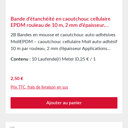
Bande d’étanchéité en caoutchouc cellulaire
EPDM rouleau de 10 m, 2 mm d’épaisseur,
adhésif sur une face
2B Bandes en mousse et caoutchouc auto-adhésives
MollEPDM – caoutchouc cellulaire Moll auto-adhésif
10 m par rouleau, 2 mm d’épaisseur Applications
Bande d’étanchéité pour des milliers d’applications
Contenu :
10 Laufende(r) Meter
(0,25 € / 1
différentes Étanchéification d’armoires électriques
Laufende(r) Meter)
Joint amortisseur dans la construction mécanique
Pièces découpées comme protection de
Prix régulier :
2,50 €
stockage/transport dans l’industrie du meuble Pièces
Prix TTC, frais de livraison en sus
découpées et joints dans l’industrie automobile
Bande d’étanchéité contre la poussière, les courants
Ajouter au panier
d’air et l’humidité Isolation acoustique sur enceintes
Protection contre les vibrations de machines et
appareils Bande d’étanchéité dans la construction de
verre, de dômes lumineux, d’air et de climatisation