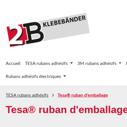
ser au contenu principal
Passer à la recherche
Passer à la navigation principale
Accueil
TESA rubans adhésifs
3M rubans adhésifs
Rubans adhésifs électriques
TESA rubans adhésifs
Tesa® ruban d'emballage
Tesa® ruban d'emballag