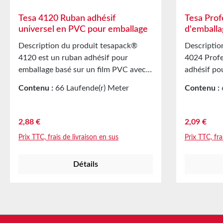
Tesa 4120 Ruban adhésif
Tesa Prof
universel en PVC pour emballage
d'emballa
Description du produit tesapack®
Description du 
4120 est un ruban adhésif pour
4024 Profe
emballage basé sur un film PVC avec
adhésif po
une masse adhésive en caoutchouc
film PP et
Contenu :
66 Laufende(r) Meter
Contenu :
naturel. tesapack® 4120 se distingue
acrylique s
(0,04 € / 1 Laufende(r) Meter)
(0,03 € / 1
par les caractéristiques
adhésion in
suivantes Déroulement uniforme et
fermeture 
Prix régulier :
Prix régulie
2,88 €
2,09 €
silencieuxTrès bien adapté pour une
carton apr
Prix TTC, frais de livraison en sus
Prix TTC, fra
utilisation avec tous les dérouleurs
4024 se di
manuels courants Applications
déroulemen
Détails
principales Traitement manuel sans
grande rési
problèmeUtilisation universelle pour
(pour une 
la fermeture de boîtes d'expédition de
longue), ai
poids moyen Caractéristiques
facile avec
techniques Épaisseur 49 µm Masse
manuels co