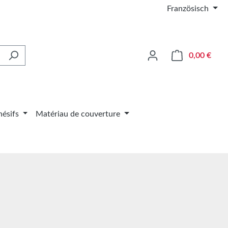
Französisch
Le pa
0,00 €
ésifs
Matériau de couverture