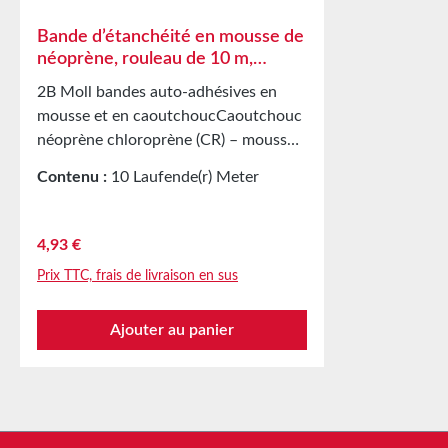
Bande d’étanchéité en mousse de
néoprène, rouleau de 10 m,
épaisseur 3 mm, adhésive d’un
2B Moll bandes auto-adhésives en
côté, caoutchouc chloroprène
mousse et en caoutchoucCaoutchouc
néoprène chloroprène (CR) – mousse
cellulaire – Moll auto-adhésif, rouleau
Contenu :
10 Laufende(r) Meter
de 10 m, épaisseur 3 mm Résistant
(0,49 € / 1 Laufende(r) Meter)
à Acides et bases faiblesEau, eau de
merSolution salineAlun en solution
Prix régulier :
4,93 €
aqueuseDétergents, produits
Prix TTC, frais de livraison en sus
chimiques photographiques,
ammoniacAcétylène, éthanol,
Ajouter au panier
glycérineLiquides antigel à base de
glycol, dioxyde de carbone,
ozoneHuiles et graisses silicones,
huiles lubrifiantes et minérales
Applications Bande d’étanchéité pour