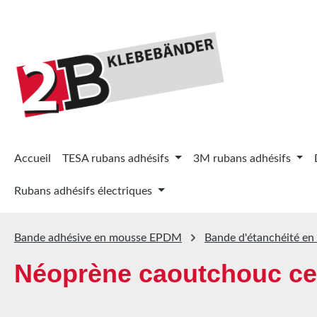
ser au contenu principal
Passer à la recherche
Passer à la navigation principale
Accueil
TESA rubans adhésifs
3M rubans adhésifs
Rubans adhésifs électriques
Bande adhésive en mousse EPDM
Bande d'étanchéité en 
Néoprène caoutchouc cel