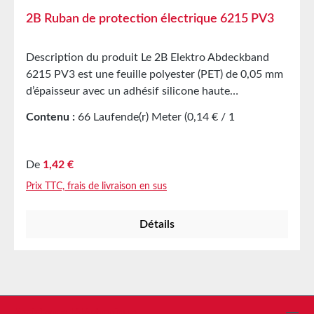
2B Ruban de protection électrique 6215 PV3
Description du produit Le 2B Elektro Abdeckband
6215 PV3 est une feuille polyester (PET) de 0,05 mm
d’épaisseur avec un adhésif silicone haute
performance (épaisseur totale 0,087 mm). Ce produit
Contenu :
66 Laufende(r) Meter
(0,14 € / 1
a été conçu pour offrir une adhérence et une fixation
Laufende(r) Meter)
élevées, ainsi qu’une grande résistance aux produits
chimiques corrosifs. Il se retire facilement et sans
Prix régulier :
De
1,42 €
résidus, ce qui le rend idéal pour le masquage et la
Prix TTC, frais de livraison en sus
pulvérisation de poudre. Applications Ruban de
masquage excellent Convient pour le masquage à
Détails
haute température lors des poudres de revêtement
Propriétés Haute adhérence et fixation avec
protection de masquage Retrait sans résidu Résistant
à la déchirure et à la rupture Excellente résistance
aux produits chimiques corrosifs Caractéristiques
techniques Couleur vert transparent Support feuille
Assistance téléphonique