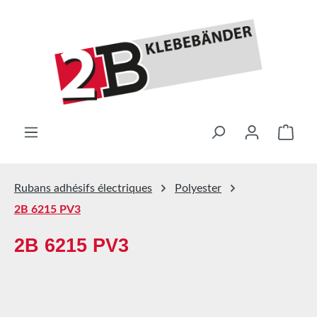
Passer au contenu principal
Le pa
Rubans adhésifs électriques
Polyester
2B 6215 PV3
2B 6215 PV3