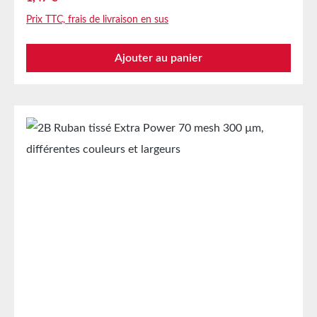
particulièrement solide, résistant et déchirable ! La
Prix TTC, frais de livraison en sus
différence réside dans le matériau textile très dense
et épais utilisé pour ce ruban. Avec ses couleurs
Ajouter au panier
rayées noir/jaune, il est parfait pour le marquage à
long terme d’objets fixes présentant un risque de
blessure pour le personnel. Grâce à sa propriété
autocollante, le ruban peut être déroulé à la longueur
souhaitée et découpé à la main. Une fois en place, la
couleur vive attire l’attention sur la zone dangereuse
et guide les personnes autour de l’objet. Les
utilisations typiques incluent les étagères, machines
et tout autre équipement industriel. Il adhère de
manière fiable sur presque toutes les surfaces :
béton, pierre, carreaux céramiques, métal, PVC,
plastiques, etc. Sa forte adhérence permet également
une utilisation sur des surfaces difficiles, rugueuses,
comme les murs grossiers, le bois ou les poutres en
acier. Conformément à la norme ASR A1.3 (ex BGV
A8), ce ruban robuste répond aux exigences de