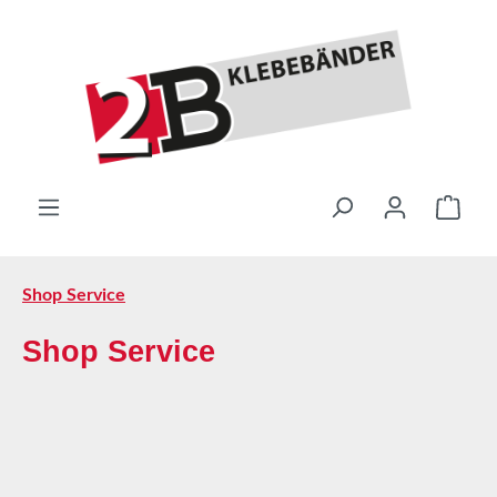
Passer au contenu principal
Le pa
Shop Service
Shop Service