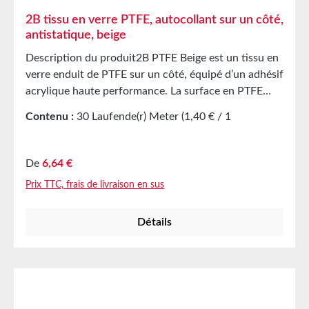
2B tissu en verre PTFE, autocollant sur un côté,
antistatique, beige
Description du produit2B PTFE Beige est un tissu en
verre enduit de PTFE sur un côté, équipé d’un adhésif
acrylique haute performance. La surface en PTFE
offre de bonnes propriétés de démoulage à haute
Contenu :
30 Laufende(r) Meter
(1,40 € / 1
température. Le produit est fourni avec un liner jaune
Laufende(r) Meter)
pour protéger la surface adhésive.
ApplicationsCouverture, par exemple dans l’industrie
Prix régulier :
De
6,64 €
de l’emballage pour éléments de protectionFils
Prix TTC, frais de livraison en sus
d’impulsion et joints en LCouvercles de plaques et
éléments Caractéristiques techniques Support tissu
Détails
en verre enduit de PTFE Adhésif acrylique Épaisseur
0,12 mm Résistance à la traction 275 N/cm Stockage
Jusqu’à 12 mois après livraison dans les cartons
d’origine non ouverts à 20 °C et 50 % d’humidité
relative.