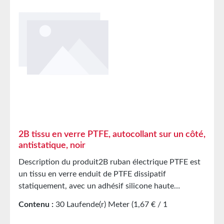
2B tissu en verre PTFE, autocollant sur un côté,
antistatique, noir
Description du produit2B ruban électrique PTFE est
un tissu en verre enduit de PTFE dissipatif
statiquement, avec un adhésif silicone haute
performance sur un côté. La surface en PTFE
Contenu :
30 Laufende(r) Meter
(1,67 € / 1
présente de bonnes propriétés de démoulage à haute
Laufende(r) Meter)
température. Pour protéger la surface adhésive, le