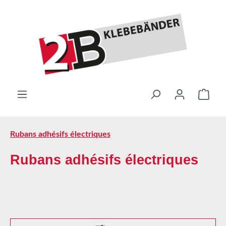
Passer au contenu principal
Le pa
Rubans adhésifs électriques
Rubans adhésifs électriques