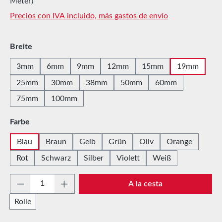
Meter)
Precios con IVA incluido, más gastos de envío
Seleccione
Breite
3mm
6mm
9mm
12mm
15mm
19mm
25mm
30mm
38mm
50mm
60mm
75mm
100mm
Seleccione
Farbe
Blau
Braun
Gelb
Grün
Oliv
Orange
Rot
Schwarz
Silber
Violett
Weiß
Cantidad del producto: introduce la cantida
A la cesta
Rolle