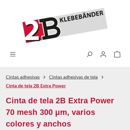
Saltar al contenido principal
El ca
Cintas adhesivas
Cintas adhesivas de tela
Cinta de tela 2B Extra Power
Cinta de tela 2B Extra Power
70 mesh 300 μm, varios
colores y anchos