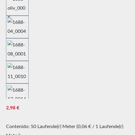
Precio normal:
2,98 €
Contenido:
50 Laufende(r) Meter
(0,06 € / 1 Laufende(r)