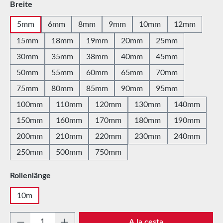
Seleccione
Breite
5mm
6mm
8mm
9mm
10mm
12mm
15mm
18mm
19mm
20mm
25mm
30mm
35mm
38mm
40mm
45mm
50mm
55mm
60mm
65mm
70mm
75mm
80mm
85mm
90mm
95mm
100mm
110mm
120mm
130mm
140mm
150mm
160mm
170mm
180mm
190mm
200mm
210mm
220mm
230mm
240mm
250mm
500mm
750mm
Seleccione
Rollenlänge
10m
Cantidad del producto: introduce la cantida
A la cesta