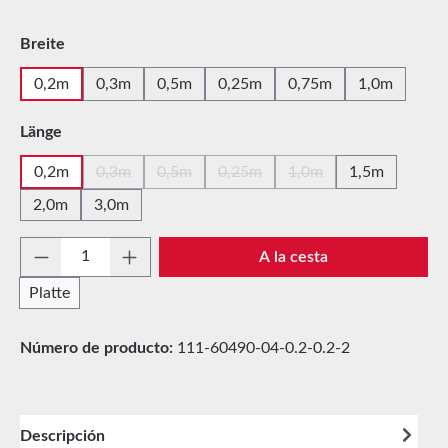
Seleccione
Breite
0,2m
0,3m
0,5m
0,25m
0,75m
1,0m
Seleccione
Länge
0,2m
0,3m
0,5m
0,25m
1,0m
1,5m
(Esta opción no está disponible en este momento.)
(Esta opción no está disponible en este mom
(Esta opción no está disponible e
(Esta opción no está d
2,0m
3,0m
Cantidad del producto: introduce la cantida
A la cesta
Platte
Número de producto:
111-60490-04-0.2-0.2-2
Descripción