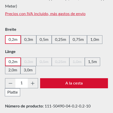
Meter)
Precios con IVA incluido, más gastos de envío
Seleccione
Breite
0,2m
0,3m
0,5m
0,25m
0,75m
1,0m
Seleccione
Länge
0,2m
0,3m
0,5m
0,25m
1,0m
1,5m
(Esta opción no está disponible en este momento.)
(Esta opción no está disponible en este mom
(Esta opción no está disponible e
(Esta opción no está d
2,0m
3,0m
Cantidad del producto: introduce la cantida
A la cesta
Platte
Número de producto:
111-50490-04-0.2-0.2-10