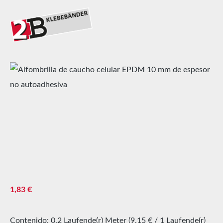
Omitir galería de imágenes
Precio normal:
1,83 €
Contenido:
0.2 Laufende(r) Meter
(9,15 € / 1 Laufende(r)