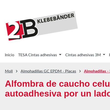
tar al contenido principal
Saltar a la búsqueda
Saltar a la navegación principal
Inicio
TESA Cintas adhesivas
Cintas adhesivas 3M
Moll
Almohadillas GC EPDM - Placas
Almohadillas 
Alfombra de caucho celu
autoadhesiva por un lad