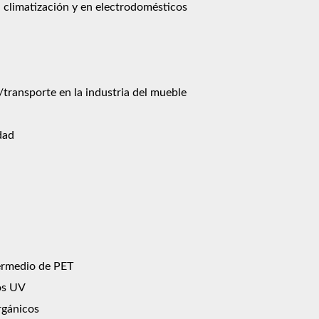
, climatización y en electrodomésticos
ransporte en la industria del mueble
dad
ermedio de PET
yos UV
rgánicos