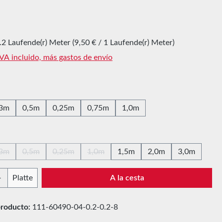
l:
.2 Laufende(r) Meter
(9,50 € / 1 Laufende(r) Meter)
IVA incluido, más gastos de envío
,3m
0,5m
0,25m
0,75m
1,0m
,3m
0,5m
0,25m
1,0m
1,5m
2,0m
3,0m
(Esta opción no está disponible en este momento.)
(Esta opción no está disponible en este momento.)
(Esta opción no está disponible en este momento.)
(Esta opción no está disponible en este 
 del producto: introduce la cantidad desead
Platte
A la cesta
roducto:
111-60490-04-0.2-0.2-8