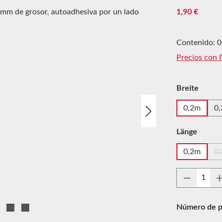
Precio norma
1,90 €
Contenido:
0
Precios con 
Seleccione
Breite
0,2m
0
Seleccione
Länge
0,2m
0
Cantidad
Número de p