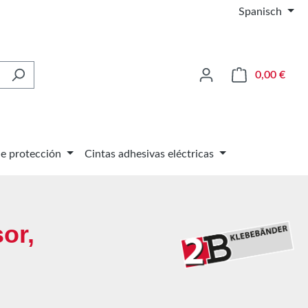
Spanisch
El ca
0,00 €
de protección
Cintas adhesivas eléctricas
or,