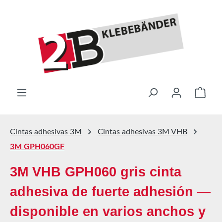
Saltar al contenido principal
El ca
Cintas adhesivas 3M
Cintas adhesivas 3M VHB
3M GPH060GF
3M VHB GPH060 gris cinta
adhesiva de fuerte adhesión —
disponible en varios anchos y