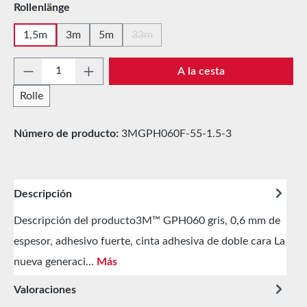
Seleccione
Rollenlänge
1,5m
3m
5m
33m
(Esta opción no está disponible en est
Cantidad del producto: introduce la cantida
A la cesta
Rolle
Número de producto:
3MGPH060F-55-1.5-3
Descripción
Descripción del producto3M™ GPH060 gris, 0,6 mm de
espesor, adhesivo fuerte, cinta adhesiva de doble cara La
nueva generaci…
Más
Valoraciones