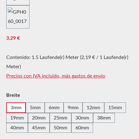
Precio normal:
3,29 €
Contenido:
1.5 Laufende(r) Meter
(2,19 € / 1 Laufende(r)
Meter)
Precios con IVA incluido, más gastos de envío
Seleccione
Breite
3mm
5mm
6mm
9mm
12mm
15mm
19mm
20mm
25mm
30mm
38mm
40mm
45mm
50mm
60mm