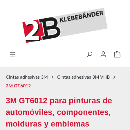
Saltar al contenido principal
El ca
Cintas adhesivas 3M
Cintas adhesivas 3M VHB
3M GT6012
3M GT6012 para pinturas de
automóviles, componentes,
molduras y emblemas