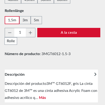
Seleccione
Rollenlänge
1,5m
3m
5m
Cantidad del producto: introduce la cantida
A la cesta
Rolle
Número de producto:
3MGT6012-1.5-3
Descripción
Descripción del producto3M™ GT6012F, gris La cinta
GT6012 de 3M™ es una cinta adhesiva Acrylic Foam con
adhesivo acrílico q…
Más