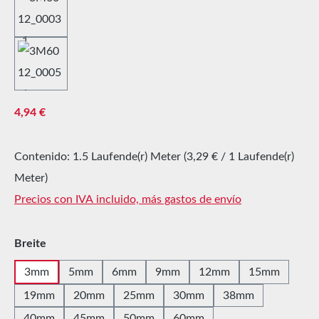
Precio normal:
4,94 €
Contenido:
1.5 Laufende(r) Meter
(3,29 € / 1 Laufende(r)
Meter)
Precios con IVA incluido, más gastos de envío
Seleccione
Breite
3mm
5mm
6mm
9mm
12mm
15mm
19mm
20mm
25mm
30mm
38mm
40mm
45mm
50mm
60mm