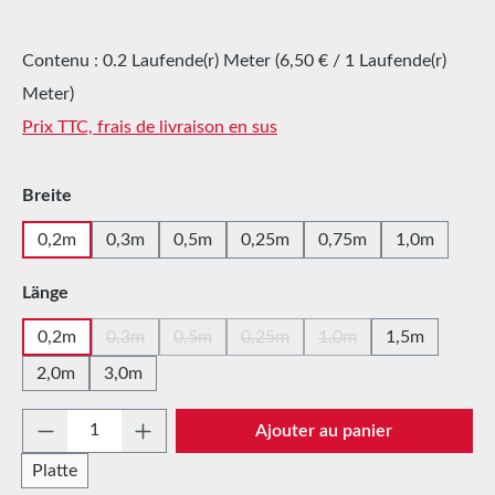
Contenu :
0.2 Laufende(r) Meter
(6,50 € / 1 Laufende(r)
Meter)
Prix TTC, frais de livraison en sus
Sélectionnez
Breite
0,2m
0,3m
0,5m
0,25m
0,75m
1,0m
Sélectionnez
Länge
0,2m
0,3m
0,5m
0,25m
1,0m
1,5m
(Cette option n'est pas disponible pour le moment.)
(Cette option n'est pas disponible pour le m
(Cette option n'est pas disponibl
(Cette option n'est pas
2,0m
3,0m
Quantité de produit : Entrez la quantité sou
Ajouter au panier
Platte