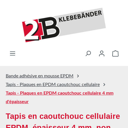
Passer au contenu principal
Le pa
Bande adhésive en mousse EPDM
Tapis - Plaques en EPDM caoutchouc cellulaire
Tapis - Plaques en EPDM caoutchouc cellulaire 4 mm
d'épaisseur
Tapis en caoutchouc cellulaire
EPDM, épaisseur 4 mm, non