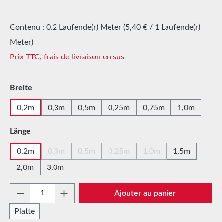
Contenu :
0.2 Laufende(r) Meter
(5,40 € / 1 Laufende(r)
Meter)
Prix TTC, frais de livraison en sus
Sélectionnez
Breite
0,2m
0,3m
0,5m
0,25m
0,75m
1,0m
Sélectionnez
Länge
0,2m
0,3m
0,5m
0,25m
1,0m
1,5m
(Cette option n'est pas disponible pour le moment.)
(Cette option n'est pas disponible pour le m
(Cette option n'est pas disponibl
(Cette option n'est pas
2,0m
3,0m
Quantité de produit : Entrez la quantité sou
Ajouter au panier
Platte