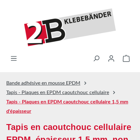
Passer au contenu principal
Le pa
Bande adhésive en mousse EPDM
Tapis - Plaques en EPDM caoutchouc cellulaire
Tapis - Plaques en EPDM caoutchouc cellulaire 1,5 mm
d'épaisseur
Tapis en caoutchouc cellulaire
EPDM, épaisseur 1,5 mm, non