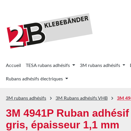
ser au contenu principal
Passer à la recherche
Passer à la navigation principale
Accueil
TESA rubans adhésifs
3M rubans adhésifs
Rubans adhésifs électriques
3M rubans adhésifs
3M Rubans adhésifs VHB
3M 49
3M 4941P Ruban adhésif
gris, épaisseur 1,1 mm