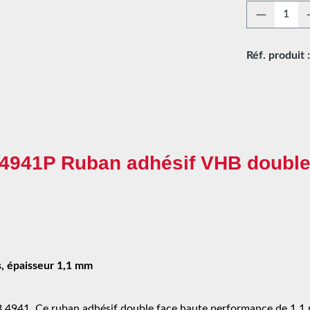
Quantité
Réf. produit 
M 4941P Ruban adhésif VHB double
s, épaisseur 1,1 mm
B 4941. Ce ruban adhésif double face haute performance de 1,1 mm