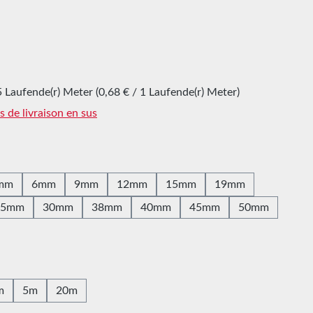
5 Laufende(r) Meter
(0,68 € / 1 Laufende(r) Meter)
is de livraison en sus
z
mm
6mm
9mm
12mm
15mm
19mm
25mm
30mm
38mm
40mm
45mm
50mm
z
m
5m
20m