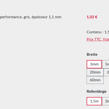
Prix régulier :
1,02 €
Contenu :
1.
Prix TTC, fra
Sélectionne
Breite
3mm
5
20mm
60mm
Sélectionne
Rollenlänge
1,5m
3