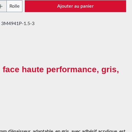
 de produit : Entrez la quantité souhaitée 
Rolle
Ajouter au panier
:
3M4941P-1.5-3
 face haute performance, gris,
 d’épaisseur, adaptable, en gris, avec adhésif acrylique, est