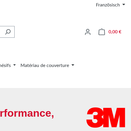
Französisch
Le pa
0,00 €
ésifs
Matériau de couverture
rformance,