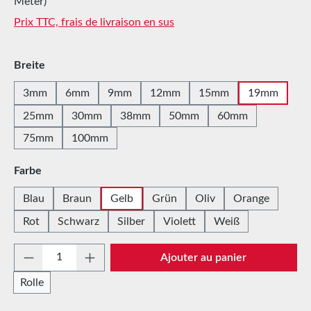
Meter)
Prix TTC, frais de livraison en sus
Sélectionnez
Breite
3mm
6mm
9mm
12mm
15mm
19mm
25mm
30mm
38mm
50mm
60mm
75mm
100mm
Sélectionnez
Farbe
Blau
Braun
Gelb
Grün
Oliv
Orange
Rot
Schwarz
Silber
Violett
Weiß
Quantité de produit : Entrez la quantité sou
Ajouter au panier
Rolle