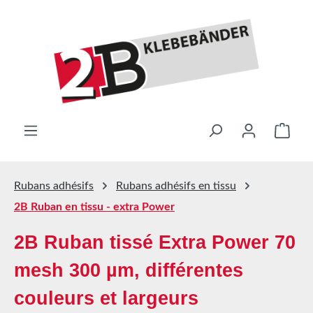
Passer au contenu principal
Le pa
Rubans adhésifs
Rubans adhésifs en tissu
2B Ruban en tissu - extra Power
2B Ruban tissé Extra Power 70
mesh 300 µm, différentes
couleurs et largeurs