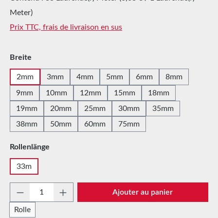
Meter)
Prix TTC, frais de livraison en sus
Sélectionnez
Breite
2mm
3mm
4mm
5mm
6mm
8mm
9mm
10mm
12mm
15mm
18mm
19mm
20mm
25mm
30mm
35mm
38mm
50mm
60mm
75mm
Sélectionnez
Rollenlänge
33m
Quantité de produit : Entrez la quantité sou
Ajouter au panier
Rolle