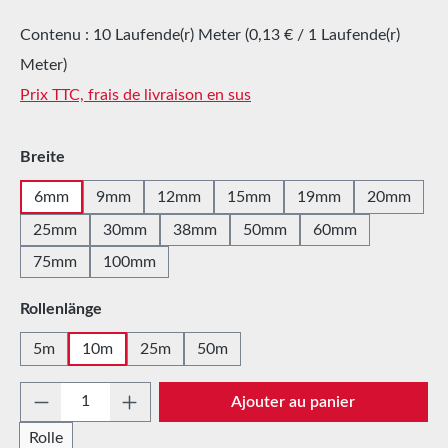
Contenu :
10 Laufende(r) Meter
(0,13 € / 1 Laufende(r)
Meter)
Prix TTC, frais de livraison en sus
Sélectionnez
Breite
6mm
9mm
12mm
15mm
19mm
20mm
25mm
30mm
38mm
50mm
60mm
75mm
100mm
Sélectionnez
Rollenlänge
5m
10m
25m
50m
Quantité de produit : Entrez la quantité sou
Ajouter au panier
Rolle