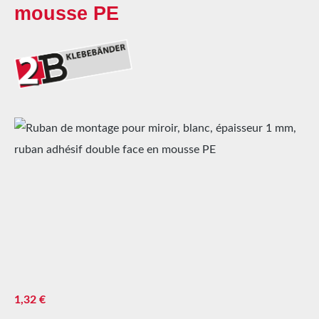
mousse PE
Ignorer la galerie d'images
Prix régulier :
1,32 €