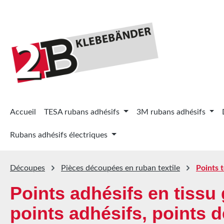
ser au contenu principal
Passer à la recherche
Passer à la navigation principale
Accueil
TESA rubans adhésifs
3M rubans adhésifs
Rubans adhésifs électriques
Découpes
Pièces découpées en ruban textile
Points t
Points adhésifs en tissu g
points adhésifs, points