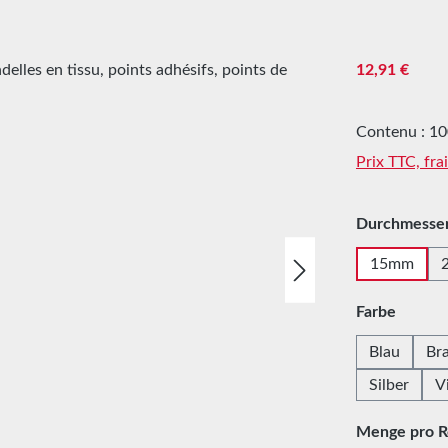
Prix régulier :
12,91 €
Contenu :
10
Prix TTC, fra
Sélectionne
Durchmesse
15mm
Sélectionne
Farbe
Blau
Br
Silber
V
Sélectionne
Menge pro R