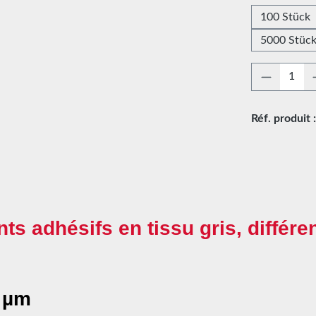
100 Stück
5000 Stüc
Quantité
Réf. produit 
ts adhésifs en tissu gris, différe
0 µm