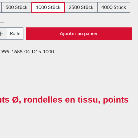
500 Stück
1000 Stück
2500 Stück
4000 Stück
k
 de produit : Entrez la quantité souhaitée 
Rolle
Ajouter au panier
:
999-1688-04-D15-1000
nts Ø, rondelles en tissu, points