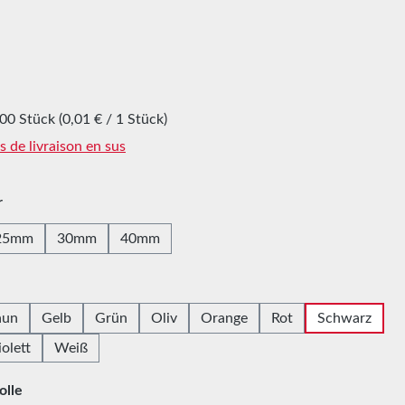
00 Stück
(0,01 € / 1 Stück)
is de livraison en sus
z
r
25mm
30mm
40mm
z
aun
Gelb
Grün
Oliv
Orange
Rot
Schwarz
iolett
Weiß
z
olle