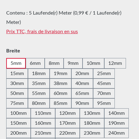
Contenu :
5 Laufende(r) Meter
(0,99 € / 1 Laufende(r)
Meter)
Prix TTC, frais de livraison en sus
Sélectionnez
Breite
5mm
6mm
8mm
9mm
10mm
12mm
15mm
18mm
19mm
20mm
25mm
30mm
35mm
38mm
40mm
45mm
50mm
55mm
60mm
65mm
70mm
75mm
80mm
85mm
90mm
95mm
100mm
110mm
120mm
130mm
140mm
150mm
160mm
170mm
180mm
190mm
200mm
210mm
220mm
230mm
240mm