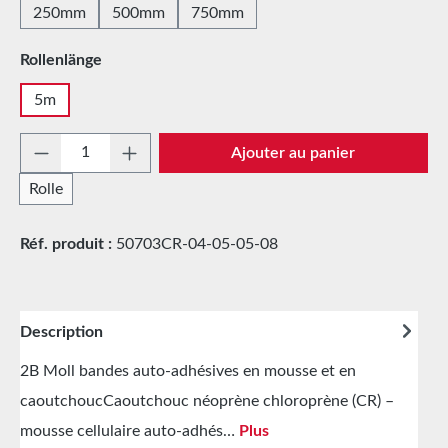
250mm
500mm
750mm
Sélectionnez
Rollenlänge
5m
Quantité de produit : Entrez la quantité sou
Ajouter au panier
Rolle
Réf. produit :
50703CR-04-05-05-08
Description
2B Moll bandes auto-adhésives en mousse et en
caoutchoucCaoutchouc néoprène chloroprène (CR) –
mousse cellulaire auto-adhés…
Plus