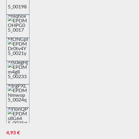
Prix régulier :
4,93 €