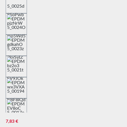
Prix régulier :
7,83 €