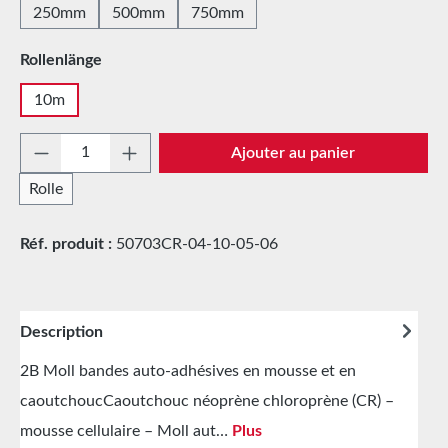
250mm
500mm
750mm
Sélectionnez
Rollenlänge
10m
Quantité de produit : Entrez la quantité sou
Ajouter au panier
Rolle
Réf. produit :
50703CR-04-10-05-06
Description
2B Moll bandes auto-adhésives en mousse et en
caoutchoucCaoutchouc néoprène chloroprène (CR) –
mousse cellulaire – Moll aut…
Plus