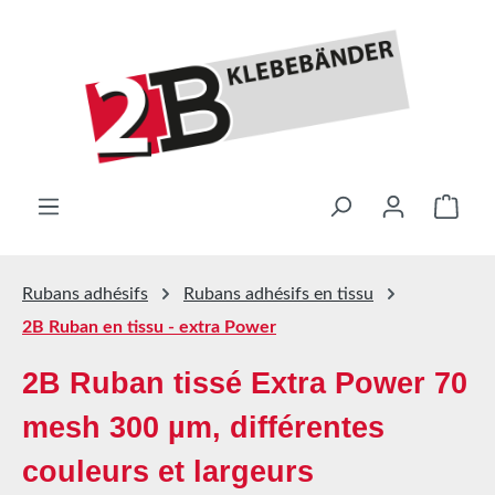
Passer au contenu principal
Le pa
Rubans adhésifs
Rubans adhésifs en tissu
2B Ruban en tissu - extra Power
2B Ruban tissé Extra Power 70
mesh 300 µm, différentes
couleurs et largeurs