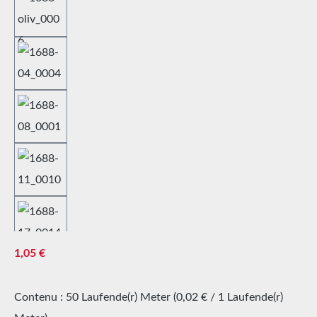
Prix régulier :
1,05 €
Contenu :
50 Laufende(r) Meter
(0,02 € / 1 Laufende(r)