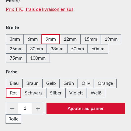
Meter)
Prix TTC, frais de livraison en sus
Sélectionnez
Breite
3mm
6mm
9mm
12mm
15mm
19mm
25mm
30mm
38mm
50mm
60mm
75mm
100mm
Sélectionnez
Farbe
Blau
Braun
Gelb
Grün
Oliv
Orange
Rot
Schwarz
Silber
Violett
Weiß
Quantité de produit : Entrez la quantité sou
Ajouter au panier
Rolle