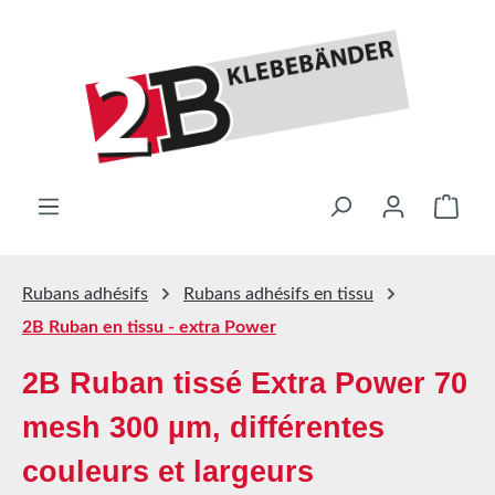
Passer au contenu principal
Le pa
Rubans adhésifs
Rubans adhésifs en tissu
2B Ruban en tissu - extra Power
2B Ruban tissé Extra Power 70
mesh 300 µm, différentes
couleurs et largeurs