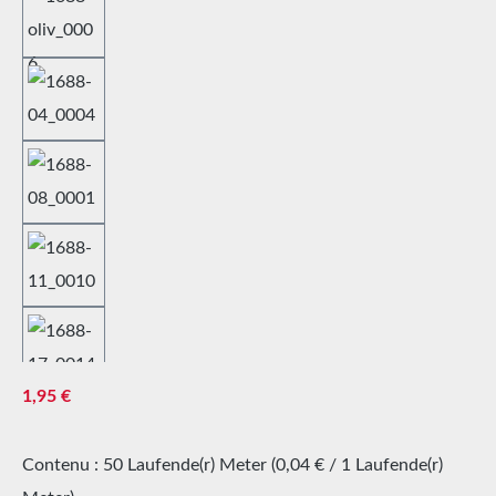
Prix régulier :
1,95 €
Contenu :
50 Laufende(r) Meter
(0,04 € / 1 Laufende(r)