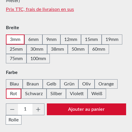
Meter)
Prix TTC, frais de livraison en sus
Sélectionnez
Breite
3mm
6mm
9mm
12mm
15mm
19mm
25mm
30mm
38mm
50mm
60mm
75mm
100mm
Sélectionnez
Farbe
Blau
Braun
Gelb
Grün
Oliv
Orange
Rot
Schwarz
Silber
Violett
Weiß
Quantité de produit : Entrez la quantité sou
Ajouter au panier
Rolle