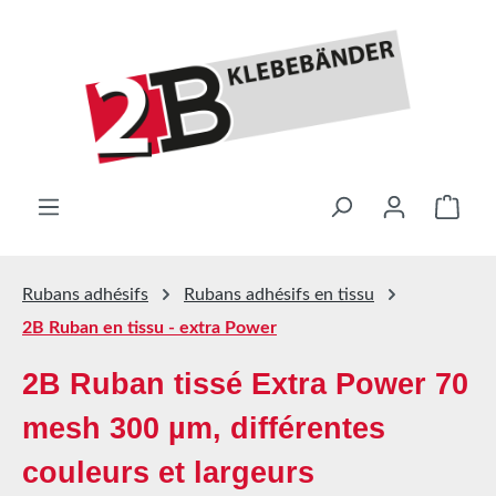
Passer au contenu principal
Le pa
Rubans adhésifs
Rubans adhésifs en tissu
2B Ruban en tissu - extra Power
2B Ruban tissé Extra Power 70
mesh 300 µm, différentes
couleurs et largeurs