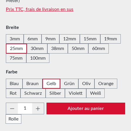
Meter)
Prix TTC, frais de livraison en sus
Sélectionnez
Breite
3mm
6mm
9mm
12mm
15mm
19mm
25mm
30mm
38mm
50mm
60mm
75mm
100mm
Sélectionnez
Farbe
Blau
Braun
Gelb
Grün
Oliv
Orange
Rot
Schwarz
Silber
Violett
Weiß
Quantité de produit : Entrez la quantité sou
Ajouter au panier
Rolle