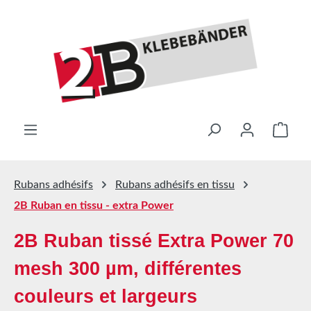
Passer au contenu principal
Le pa
Rubans adhésifs
Rubans adhésifs en tissu
2B Ruban en tissu - extra Power
2B Ruban tissé Extra Power 70
mesh 300 µm, différentes
couleurs et largeurs