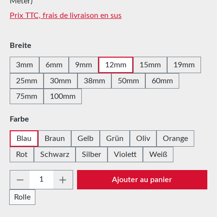
Meter)
Prix TTC, frais de livraison en sus
Sélectionnez
Breite
3mm
6mm
9mm
12mm
15mm
19mm
25mm
30mm
38mm
50mm
60mm
75mm
100mm
Sélectionnez
Farbe
Blau
Braun
Gelb
Grün
Oliv
Orange
Rot
Schwarz
Silber
Violett
Weiß
Quantité de produit : Entrez la quantité sou
Ajouter au panier
Rolle