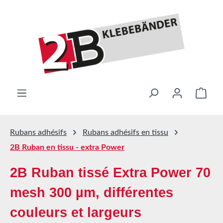
Passer au contenu principal
Le pa
Rubans adhésifs
Rubans adhésifs en tissu
2B Ruban en tissu - extra Power
2B Ruban tissé Extra Power 70
mesh 300 µm, différentes
couleurs et largeurs