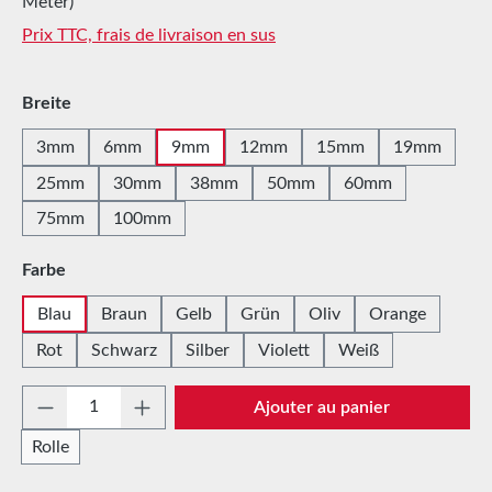
Meter)
Prix TTC, frais de livraison en sus
Sélectionnez
Breite
3mm
6mm
9mm
12mm
15mm
19mm
25mm
30mm
38mm
50mm
60mm
75mm
100mm
Sélectionnez
Farbe
Blau
Braun
Gelb
Grün
Oliv
Orange
Rot
Schwarz
Silber
Violett
Weiß
Quantité de produit : Entrez la quantité sou
Ajouter au panier
Rolle