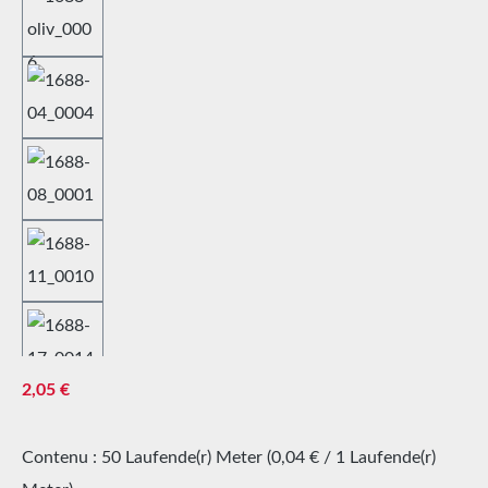
Prix régulier :
2,05 €
Contenu :
50 Laufende(r) Meter
(0,04 € / 1 Laufende(r)