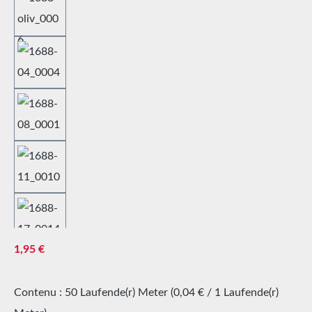
Prix régulier :
1,95 €
Contenu :
50 Laufende(r) Meter
(0,04 € / 1 Laufende(r)