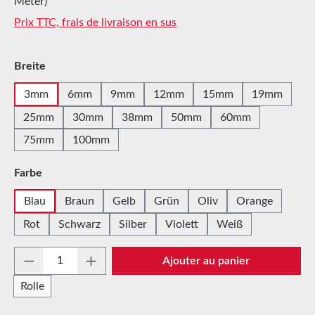
Meter)
Prix TTC, frais de livraison en sus
Sélectionnez
Breite
3mm
6mm
9mm
12mm
15mm
19mm
25mm
30mm
38mm
50mm
60mm
75mm
100mm
Sélectionnez
Farbe
Blau
Braun
Gelb
Grün
Oliv
Orange
Rot
Schwarz
Silber
Violett
Weiß
Quantité de produit : Entrez la quantité sou
Ajouter au panier
Rolle