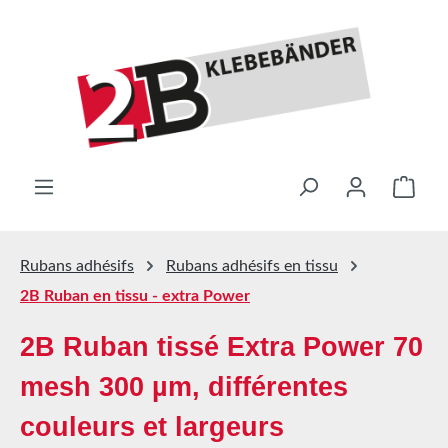
Passer au contenu principal
Le pa
Rubans adhésifs
Rubans adhésifs en tissu
2B Ruban en tissu - extra Power
2B Ruban tissé Extra Power 70
mesh 300 µm, différentes
couleurs et largeurs